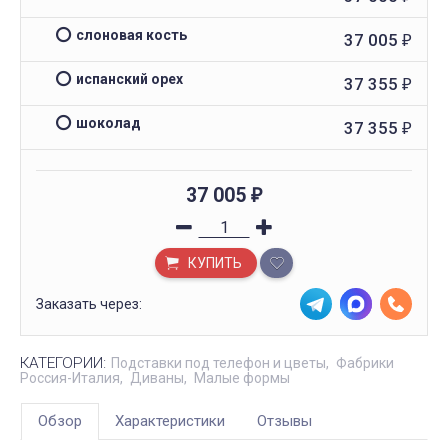
слоновая кость
37 005
₽
испанский орех
37 355
₽
шоколад
37 355
₽
37 005
₽
КУПИТЬ
Заказать через:
КАТЕГОРИИ:
Подставки под телефон и цветы
Фабрики
Россия-Италия
Диваны
Малые формы
Обзор
Характеристики
Отзывы