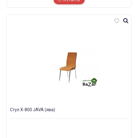
Стул X-800 JAVA (ява)