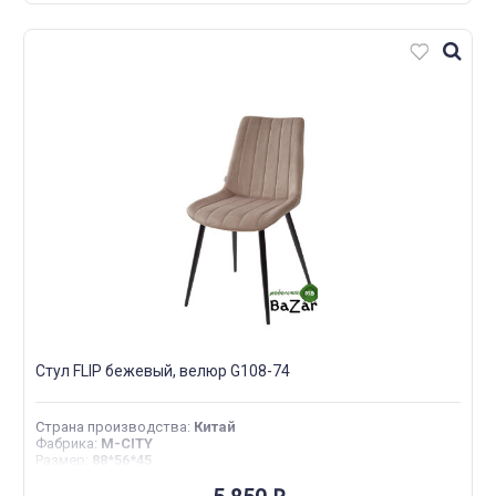
Стул FLIP бежевый, велюр G108-74
Страна производства
:
Китай
Фабрика
:
M-CITY
Размер
:
88*56*45