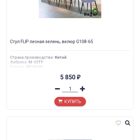
Стул FLIP лесная зелень, велюр G108-65
Страна производства
:
Китай
Фабрика
:
M-CITY
Размер
:
88*56*45
5 850
₽
КУПИТЬ