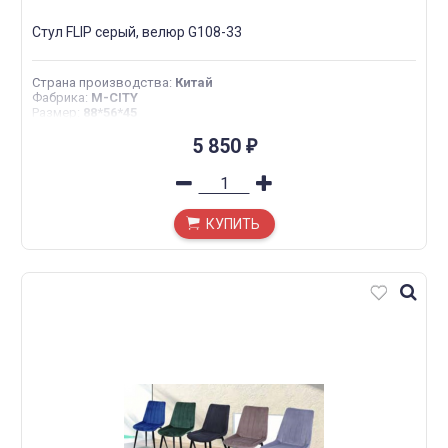
Стул FLIP серый, велюр G108-33
Страна производства
:
Китай
Фабрика
:
M-CITY
Размер
:
88*56*45
5 850
₽
КУПИТЬ