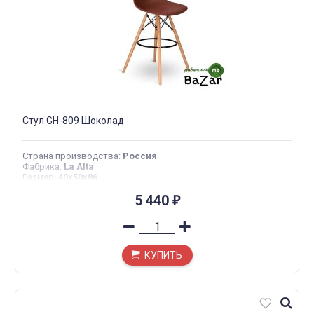
Стул GH-809 Шоколад
Страна производства
:
Россия
Фабрика
:
La Alta
Размер
:
40х50х86
5 440
₽
КУПИТЬ