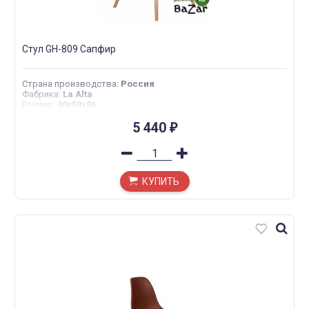
Стул GH-809 Сапфир
Страна производства
:
Россия
Фабрика
:
La Alta
Размер
:
40х50х86
5 440
₽
КУПИТЬ