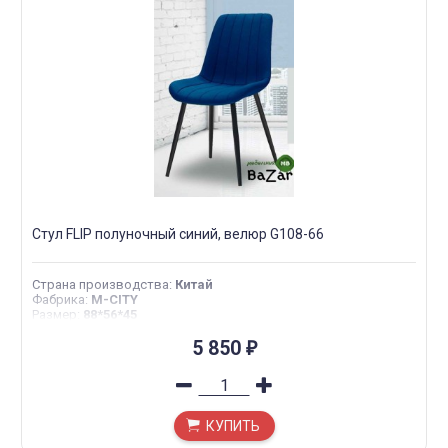
Стул FLIP полуночный синий, велюр G108-66
Страна производства
:
Китай
Фабрика
:
M-CITY
Размер
:
88*56*45
5 850
₽
КУПИТЬ