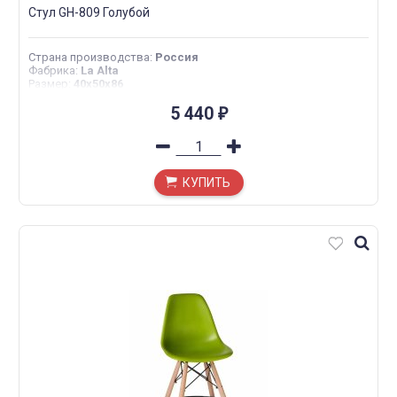
Стул GH-809 Голубой
Страна производства
:
Россия
Фабрика
:
La Alta
Размер
:
40х50х86
5 440
₽
КУПИТЬ