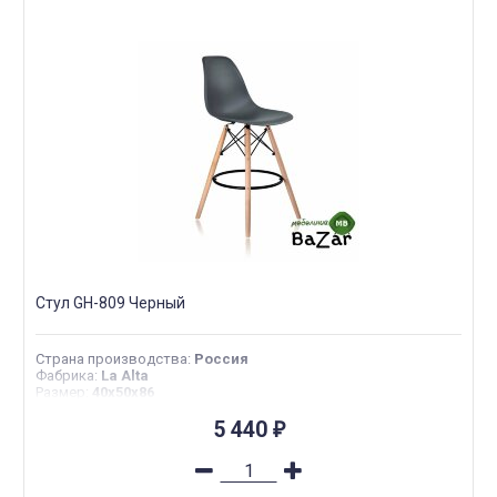
Стул GH-809 Черный
Страна производства
:
Россия
Фабрика
:
La Alta
Размер
:
40х50х86
5 440
₽