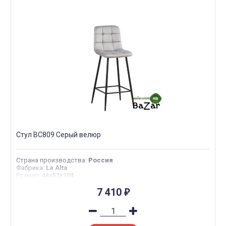
Стул BC809 Серый велюр
Страна производства
:
Россия
Фабрика
:
La Alta
Размер
:
44х52х104
7 410
₽