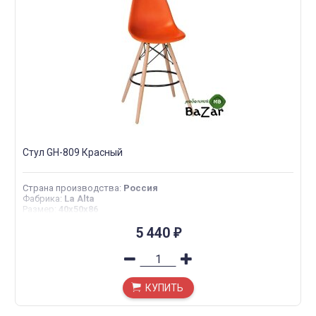
Стул GH-809 Красный
Страна производства
:
Россия
Фабрика
:
La Alta
Размер
:
40х50х86
5 440
₽
КУПИТЬ