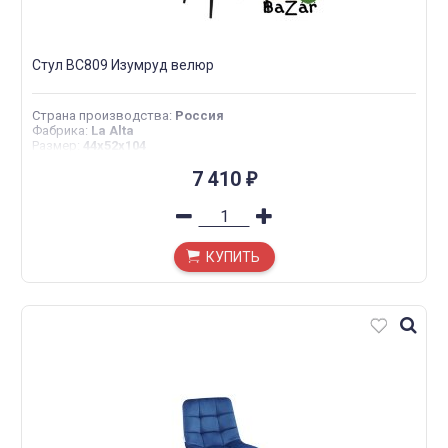
Стул BC809 Изумруд велюр
Страна производства
:
Россия
Фабрика
:
La Alta
Размер
:
44х52х104
7 410
₽
КУПИТЬ