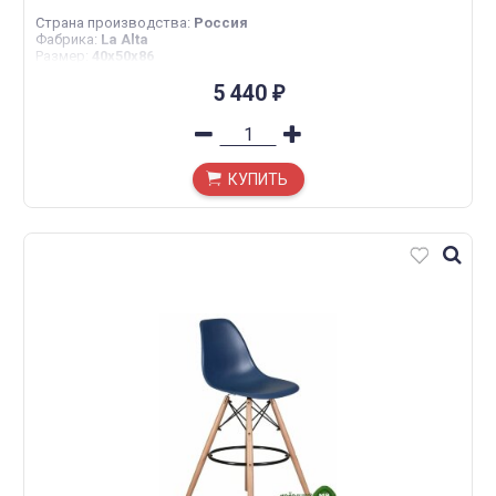
Страна производства
:
Россия
Фабрика
:
La Alta
Размер
:
40х50х86
5 440
₽
КУПИТЬ