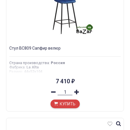
Стул BC809 Сапфир велюр
Страна производства
:
Россия
Фабрика
:
La Alta
Размер
:
44х52х104
7 410
₽
КУПИТЬ