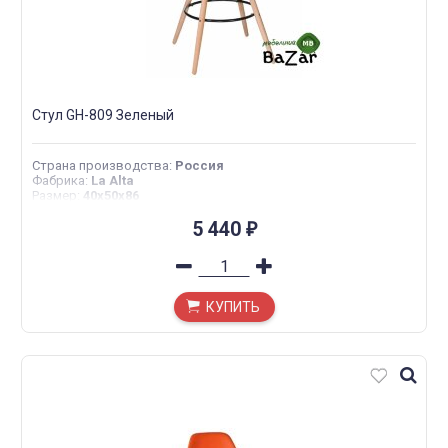
Стул GH-809 Зеленый
Страна производства
:
Россия
Фабрика
:
La Alta
Размер
:
40х50х86
5 440
₽
КУПИТЬ