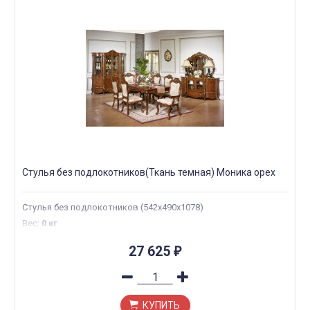
Стулья без подлокотников(Ткань темная) Моника орех
Стулья без подлокотников (542х490х1078)
Вес
:
0 кг
27 625
₽
КУПИТЬ