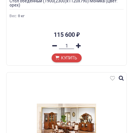
Стол обеденный (1900(2300)х1120х790) Моника (цвет:
орех)
Вес
:
0 кг
115 600
₽
КУПИТЬ