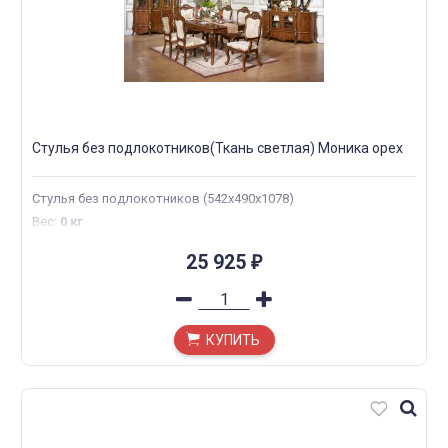
Стулья без подлокотников(Ткань светлая) Моника орех
Стулья без подлокотников (542х490х1078)
Вес
:
0 кг
25 925
₽
КУПИТЬ