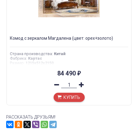
Комод с зеркалом Магдалена (цвет: орех+золото)
Страна производства
:
Китай
Фабрика
:
Картас
Размер
:
1215х512х2150
84 490
₽
КУПИТЬ
РАССКАЗАТЬ ДРУЗЬЯМ!