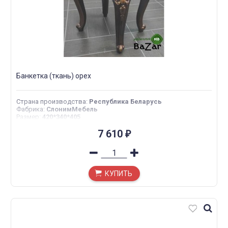
Банкетка (ткань) орех
Страна производства
:
Республика Беларусь
Фабрика
:
СлонимМебель
Размер
:
420*340*405
7 610
₽
КУПИТЬ