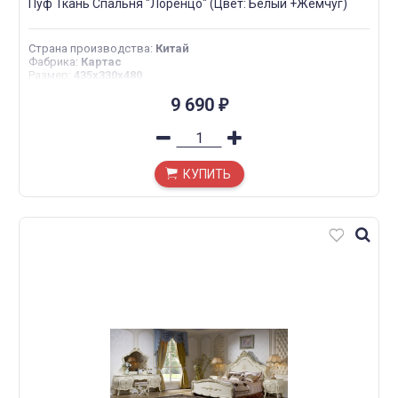
Пуф Ткань Спальня "Лоренцо" (Цвет: Белый +Жемчуг)
Страна производства
:
Китай
Фабрика
:
Картас
Размер
:
435х330х480
9 690
₽
КУПИТЬ