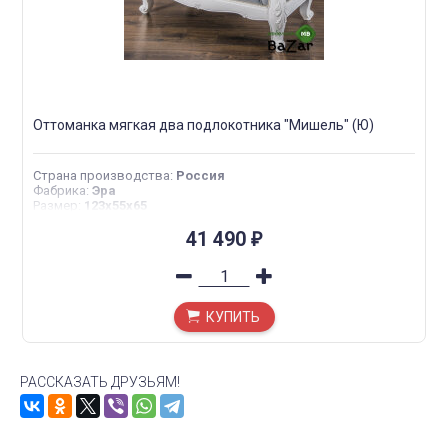
Оттоманка мягкая два подлокотника "Мишель" (Ю)
Страна производства
:
Россия
Фабрика
:
Эра
Размер
:
123х55х65
41 490
₽
КУПИТЬ
РАССКАЗАТЬ ДРУЗЬЯМ!