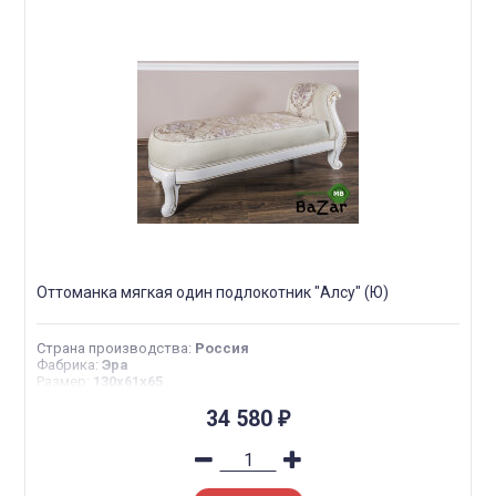
Оттоманка мягкая один подлокотник "Алсу" (Ю)
Страна производства
:
Россия
Фабрика
:
Эра
Размер
:
130х61х65
34 580
₽