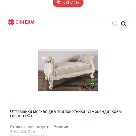
КУПИТЬ
СКИДКА!
Оттоманка мягкая два подлокотника "Джоконда" крем
глянец (Ю)
Страна производства
:
Россия
Фабрика
:
Эра
Размер
:
123х65х55