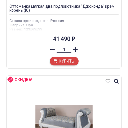
Оттоманка мягкая два подлокотника "Джоконда" крем
корень (Ю)
Страна производства
:
Россия
Фабрика
:
Эра
Размер
:
123х65х55
41 490
₽
КУПИТЬ
СКИДКА!