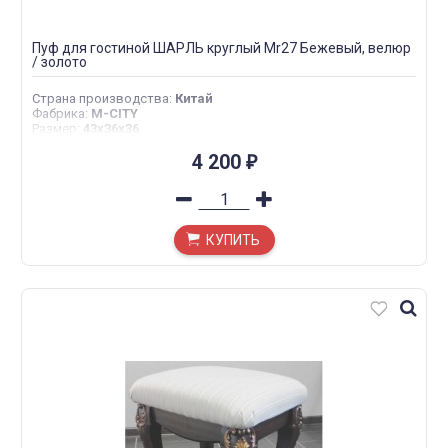
Пуф для гостиной ШАРЛЬ круглый Mr27 Бежевый, велюр
/ золото
Страна производства
:
Китай
Фабрика
:
M-CITY
Размер
:
43х36х36
4 200
₽
КУПИТЬ