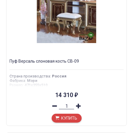
Пуф Версаль слоновая кость СВ-09
Страна производства
:
Россия
Фабрика
:
Мэри
Размер
:
471х355х510
14 310
₽
КУПИТЬ