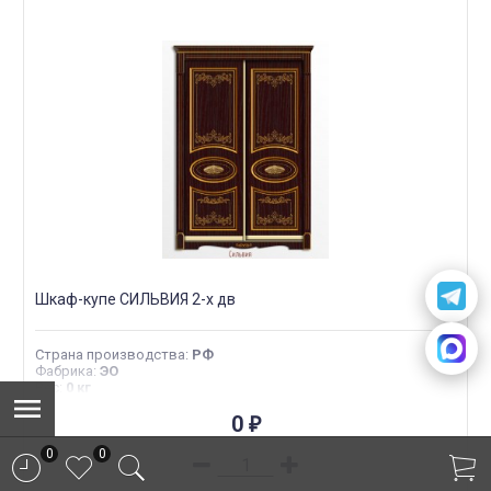
Шкаф-купе СИЛЬВИЯ 2-х дв
Страна производства
:
РФ
Фабрика
:
ЭО
Вес
:
0 кг
0
₽
0
0