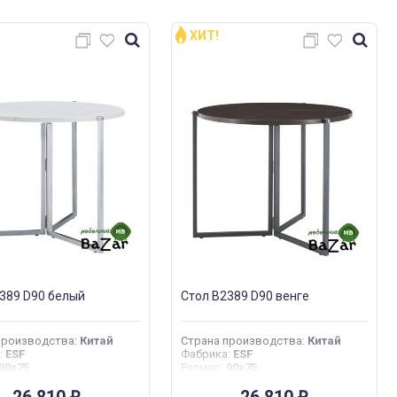
ХИТ!
389 D90 белый
Стол B2389 D90 венге
производства
:
Китай
Страна производства
:
Китай
:
ESF
Фабрика
:
ESF
90x75
Размер
:
90x75