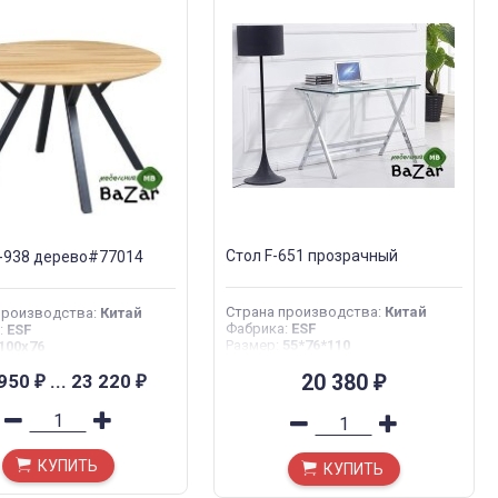
Стол F-651 прозрачный
-938 дерево#77014
Страна производства
:
Китай
производства
:
Китай
Фабрика
:
ESF
:
ESF
Размер
:
55*76*110
100x76
 950
...
23 220
20 380
₽
₽
₽
КУПИТЬ
КУПИТЬ