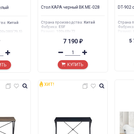
Стол KAPA черный BK ME-028
DT-902 
елый
Страна производства
:
Китай
Страна 
тва
:
Китай
Фабрика
:
ESF
Фабрика
Размер
:
100x48x73
Размер
:
00х380(79,5)
5
7 190
₽
КУПИТЬ
ИТЬ
ХИТ!