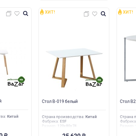
ХИТ!
ХИТ!
й
Стол B-019 белый
Стол B2
тва
:
Китай
Страна производства
:
Китай
Страна 
Фабрика
:
ESF
Фабрика
Размер
:
120x80x74
Размер
:
40
₽