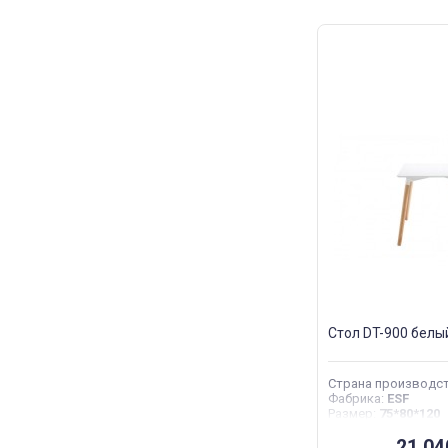
Стол DT-900 белы
Страна производс
Фабрика
:
ESF
Размер
:
75*80*120
21 0