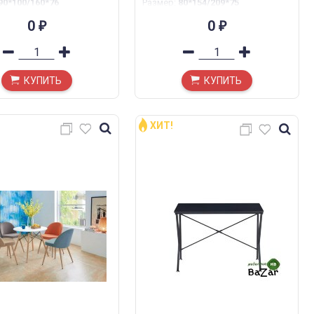
90*100/160*76
Размер
:
80*154/209*75
0
0
₽
₽
КУПИТЬ
КУПИТЬ
ХИТ!