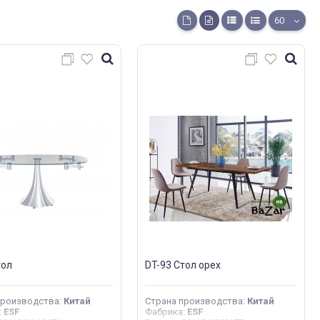
60
тол
DT-93 Стол орех
производства
:
Китай
Страна производства
:
Китай
:
ESF
Фабрика
:
ESF