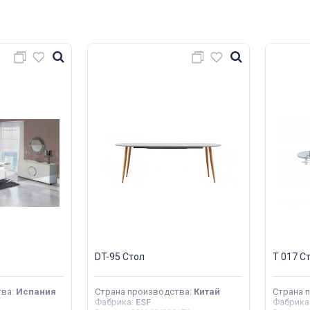
DT-95 Стол
T 017 С
тва
:
Испания
Страна производства
:
Китай
Страна 
Фабрика
:
ESF
Фабрика