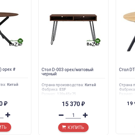
) орех #
Стол D-003 орех/матовый
Стол DT
черный
тва
:
Китай
Страна производства
:
Китай
Страна 
Фабрика
:
ESF
Фабрика
Размер
:
120х45х75
Размер
:
10
19
15 370
₽
₽
ИТЬ
КУПИТЬ