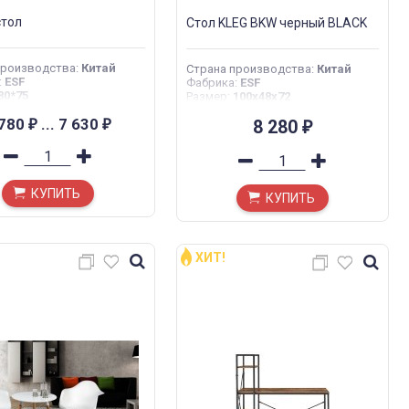
стол
Стол KLEG BKW черный BLACK
производства
:
Китай
Страна производства
:
Китай
:
ESF
Фабрика
:
ESF
80*75
Размер
:
100x48x72
 780
...
7 630
8 280
₽
₽
₽
КУПИТЬ
КУПИТЬ
ХИТ!