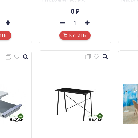
Размер
:
90*160/220*76
Размер
:
0
₽
ИТЬ
КУПИТЬ