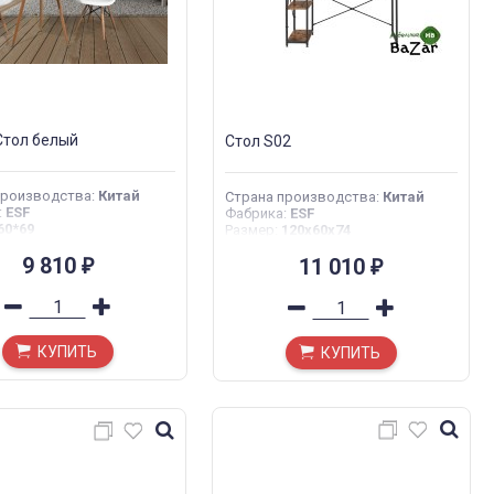
Стол белый
Стол S02
производства
:
Китай
Страна производства
:
Китай
:
ESF
Фабрика
:
ESF
60*69
Размер
:
120x60x74
9 810
11 010
₽
₽
КУПИТЬ
КУПИТЬ