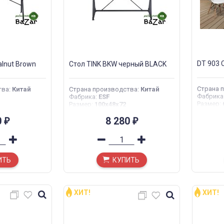
DT 903 
lnut Brown
Стол TINK BKW черный BLACK
Страна 
тва
:
Китай
Страна производства
:
Китай
Фабрика
Фабрика
:
ESF
Размер
:
Размер
:
100x48x72
0
8 280
₽
₽
ИТЬ
КУПИТЬ
ХИТ!
ХИТ!