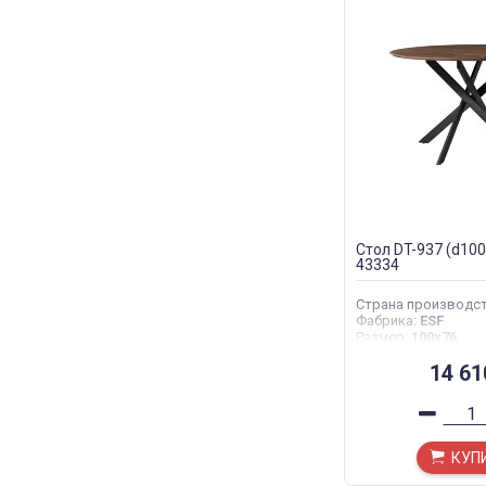
Стол DT-937 (d100
43334
Страна производс
Фабрика
:
ESF
Размер
:
100x76
14 6
КУП