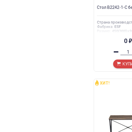
Стол В2242-1-C б
Страна производс
Фабрика
:
ESF
Размер
:
450(900)х9
0
₽
КУП
ХИТ!