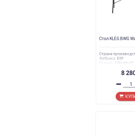
Стол KLEG BWG Wa
Страна производс
Фабрика
:
ESF
Размер
:
100x48x72
8 28
КУП