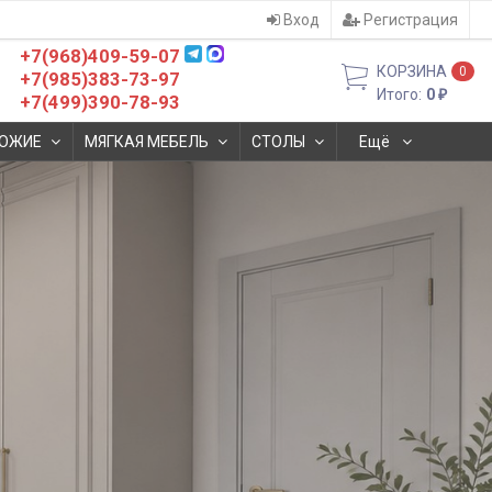
Вход
Регистрация
+7(968)409-59-07
КОРЗИНА
0
+7(985)383-73-97
Итого:
0
₽
+7(499)390-78-93
ОЖИЕ
МЯГКАЯ МЕБЕЛЬ
СТОЛЫ
Ещё