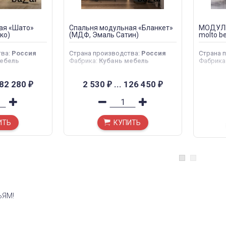
ая «Шато»
Спальня модульная «Бланкет»
МОДУЛЬ
ко)
(МДФ, Эмаль Сатин)
molto be
тва
:
Россия
Страна производства
:
Россия
Страна 
ебель
Фабрика
:
Кубань мебель
Фабрика
82 280
2 530
...
126 450
₽
₽
₽
ИТЬ
КУПИТЬ
ЬЯМ!