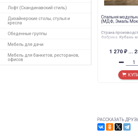
Лофт (Скандинавский стиль)
Спальня модульн
Дизайнерские столы, стулья и
(МДФ, Эмаль Мок
кресла
Страна производс
Обеденные группы
Фабрика
:
Кубань м
Мебель для дачи
1 270
...
2
₽
Мебель для банкетов, ресторанов,
офисов
КУП
РАССКАЗАТЬ ДРУЗ