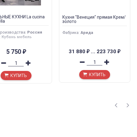
НЫЕ КУХНИ La cucina
Кухня "Венеция" прямая Крем/
lla
золото
производства
:
Россия
Фабрика
:
Арида
:
Кубань мебель
5 750
31 880
...
223 730
₽
₽
₽
КУПИТЬ
КУПИТЬ