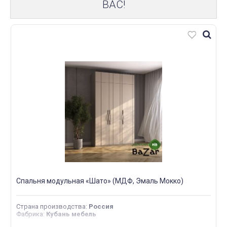
ВАС!
Спальня модульная «Шато» (МДФ, Эмаль Мокко)
Страна производства
:
Россия
Фабрика
:
Кубань мебель