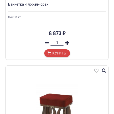
Банкетка «Глория» орех
Вес
:
0 кг
8 873
₽
КУПИТЬ