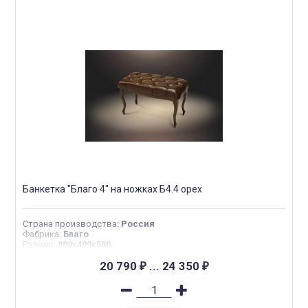
Банкетка "Благо 4" на ножках Б4.4 орех
Страна производства
:
Россия
Фабрика
:
Благо
Размер
:
800х400х500
20 790
...
24 350
₽
₽