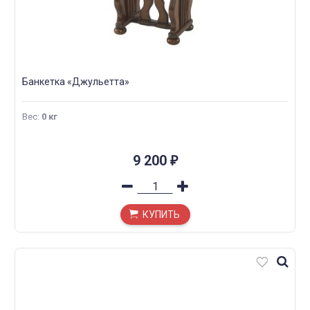
Банкетка «Джульетта»
Вес
:
0 кг
9 200
₽
КУПИТЬ