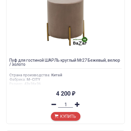
Пуф для гостиной ШАРЛЬ круглый Mr27 Бежевый, велюр
/ золото
Страна производства
:
Китай
Фабрика
:
M-CITY
Размер
:
43х36х36
4 200
₽
КУПИТЬ