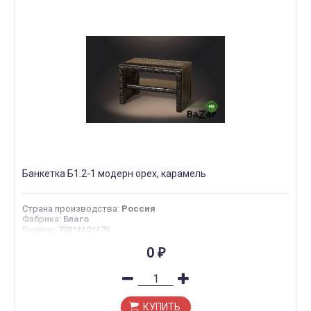
Банкетка Б1.2-1 модерн орех, карамель
Страна производства
:
Россия
Фабрика
:
Благо
Размер
:
720*410*470
0
₽
КУПИТЬ