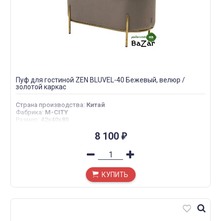
Пуф для гостиной ZEN BLUVEL-40 Бежевый, велюр /
золотой каркас
Страна производства
:
Китай
Фабрика
:
M-CITY
Размер
:
42х40х80
8 100
₽
КУПИТЬ