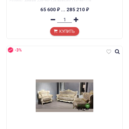
Размер
:
диван 225*95*125 кресло 115*95*118
65 600
...
285 210
₽
₽
КУПИТЬ
-3%