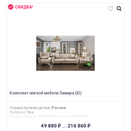
СКИДКА!
Комплект мягкой мебели Замира (Ю)
Страна производства
:
Россия
Фабрика
:
Эра
Размер
:
диван 225х97х86 кресло 90х90х101
49 880
...
216 860
₽
₽