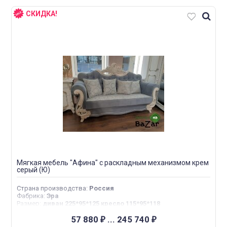
СКИДКА!
Мягкая мебель "Афина" с раскладным механизмом крем
серый (Ю)
Страна производства
:
Россия
Фабрика
:
Эра
Размер
:
диван 225*95*125 кресло 115*95*118
57 880
...
245 740
₽
₽