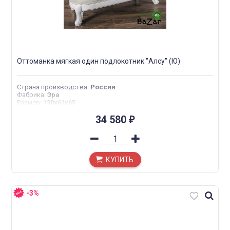
Оттоманка мягкая один подлокотник "Алсу" (Ю)
Страна производства
:
Россия
Фабрика
:
Эра
Размер
:
130х61х65
34 580
₽
КУПИТЬ
-3%