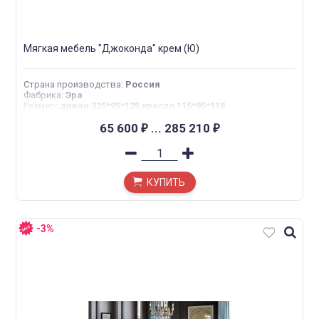
Мягкая мебель "Джоконда" крем (Ю)
Страна производства
:
Россия
Фабрика
:
Эра
Размер
:
диван 225*95*125 кресло 115*95*118
65 600
...
285 210
₽
₽
КУПИТЬ
-3%