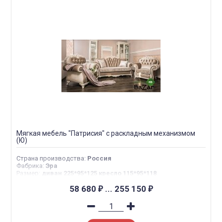
Мягкая мебель "Патрисия" с раскладным механизмом
(Ю)
Страна производства
:
Россия
Фабрика
:
Эра
Размер
:
диван 225*95*125 кресло 115*95*118
58 680
...
255 150
₽
₽