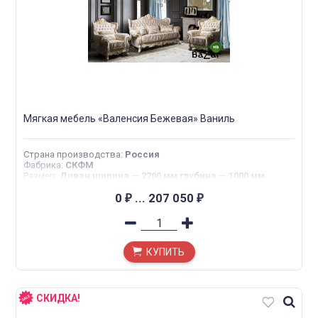
Мягкая мебель «Валенсия Бежевая» Ваниль
Страна производства
:
Россия
Фабрика
:
СКФМ
Размер
:
Диван ширина — 2200 мм глубина — 1000 мм
высота — 1250 мм Кресло ширина — 1250 мм глубина —
1000 мм высота — 1250 мм
0
...
207 050
₽
₽
КУПИТЬ
СКИДКА!