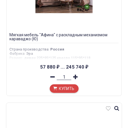
Мягкая мебель "Афина" с раскладным механизмом
караваджо (Ю)
Страна производства
:
Россия
Фабрика
:
Эра
Размер
:
диван 225*95*125 кресло 115*95*118
57 880
...
245 740
₽
₽
КУПИТЬ