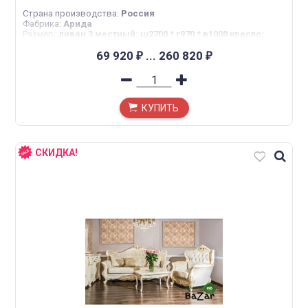
Страна производства
:
Россия
Фабрика
:
Арида
Размер
:
диван 3 местный: ш2700 * г970 * в1000 кресло:
ш690 * г900 * в960
69 920
...
260 820
₽
₽
КУПИТЬ
СКИДКА!