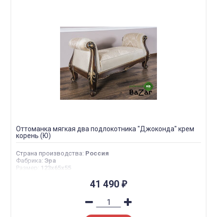
Оттоманка мягкая два подлокотника "Джоконда" крем
корень (Ю)
Страна производства
:
Россия
Фабрика
:
Эра
Размер
:
123х65х55
41 490
₽