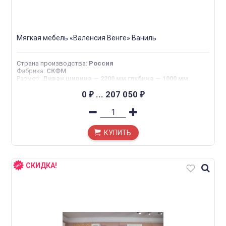
Мягкая мебель «Валенсия Венге» Ваниль
Страна производства
:
Россия
Фабрика
:
СКФМ
Размер
:
Диван ширина — 2200 мм глубина — 1000 мм
высота — 1250 мм Кресло ширина — 1250 мм глубина —
1000 мм высота — 1250 мм
0
...
207 050
₽
₽
КУПИТЬ
СКИДКА!