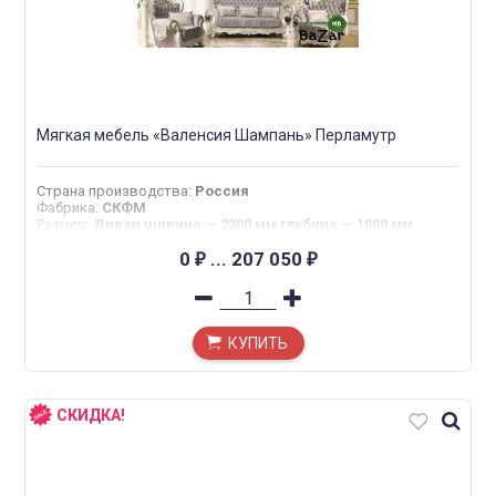
Мягкая мебель «Валенсия Шампань» Перламутр
Страна производства
:
Россия
Фабрика
:
СКФМ
Размер
:
Диван ширина — 2200 мм глубина — 1000 мм
высота — 1250 мм Кресло ширина — 1250 мм глубина —
1000 мм высота — 1250 мм
0
...
207 050
₽
₽
КУПИТЬ
СКИДКА!