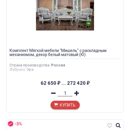
Комплект Мягкой мебели "Мишель" с раскладным
механизмом, декор белый матовый (Ю)
Страна производства
:
Россия
Фабрика
:
Эра
62 650
...
272 420
₽
₽
КУПИТЬ
-3%