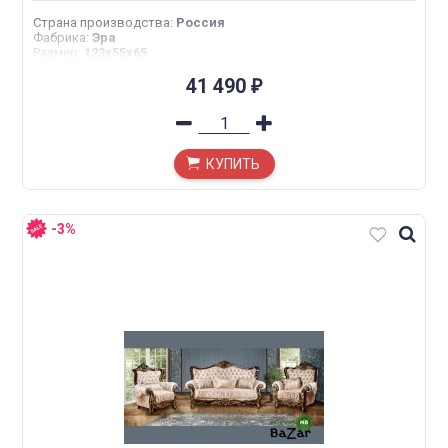
Страна производства
:
Россия
Фабрика
:
Эра
Размер
:
123х55х65
41 490
₽
КУПИТЬ
-3%