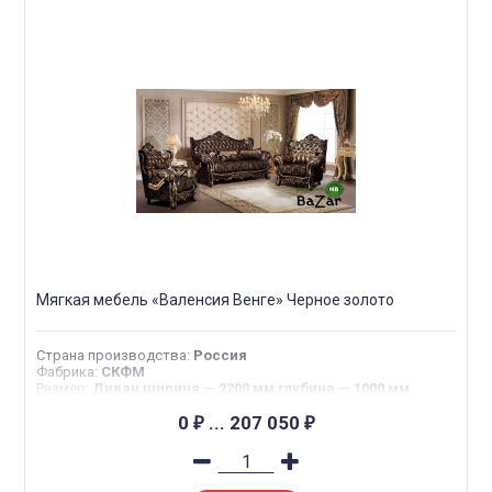
Мягкая мебель «Валенсия Венге» Черное золото
Страна производства
:
Россия
Фабрика
:
СКФМ
Размер
:
Диван ширина — 2200 мм глубина — 1000 мм
высота — 1250 мм Кресло ширина — 1250 мм глубина —
1000 мм высота — 1250 мм
0
...
207 050
₽
₽