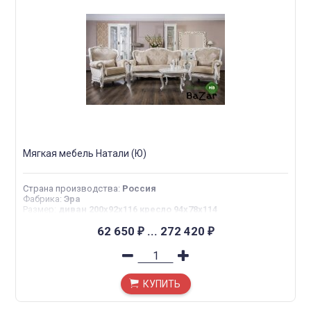
Мягкая мебель Натали (Ю)
Страна производства
:
Россия
Фабрика
:
Эра
Размер
:
диван 200х92х116 кресло 94х78х114
62 650
...
272 420
₽
₽
КУПИТЬ