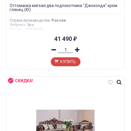
Оттоманка мягкая два подлокотника "Джоконда" крем
глянец (Ю)
Страна производства
:
Россия
Фабрика
:
Эра
Размер
:
123х65х55
41 490
₽
КУПИТЬ
СКИДКА!