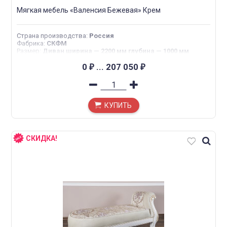
Мягкая мебель «Валенсия Бежевая» Крем
Страна производства
:
Россия
Фабрика
:
СКФМ
Размер
:
Диван ширина — 2200 мм глубина — 1000 мм
высота — 1250 мм Кресло ширина — 1250 мм глубина —
1000 мм высота — 1250 мм
0
...
207 050
₽
₽
КУПИТЬ
СКИДКА!