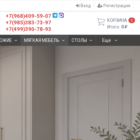
Вход
Регистрация
+7(968)409-59-07
КОРЗИНА
0
+7(985)383-73-97
Итого:
0
₽
+7(499)390-78-93
ОЖИЕ
МЯГКАЯ МЕБЕЛЬ
СТОЛЫ
Ещё