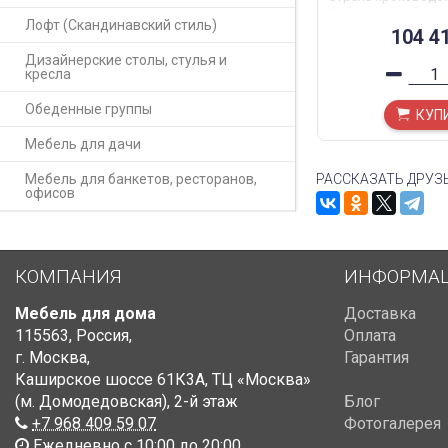
Фабрика
:
Альбано
Лофт (Скандинавский стиль)
Размер
:
110*95*360
104 4
Дизайнерские столы, стулья и
кресла
Обеденные группы
КУП
Мебель для дачи
Мебель для банкетов, ресторанов,
РАССКАЗАТЬ ДРУЗ
офисов
КОМПАНИЯ
ИНФОРМА
Мебель для дома
Доставка
115563
,
Россия
,
Оплата
г. Москва
,
Гарантия
Каширское шоссе 61К3А, ТЦ «Москва»
(м. Домодедовская)
,
2-й этаж
Блог
+7 968 409 59 07
Фотогалерея
Ежедневно с 10:00 до 20:00