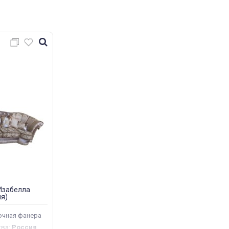
Изабелла
я)
очная фанера
тва
:
Россия