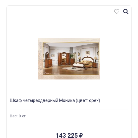
Шкаф четырехдверный Моника (цвет: орех)
Вес
:
0 кг
143 225
₽