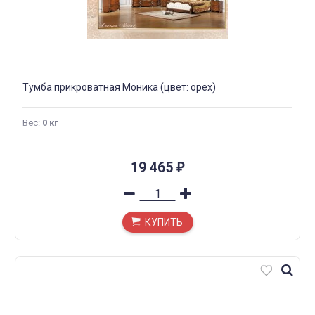
Тумба прикроватная Моника (цвет: орех)
Вес
:
0 кг
19 465
₽
КУПИТЬ