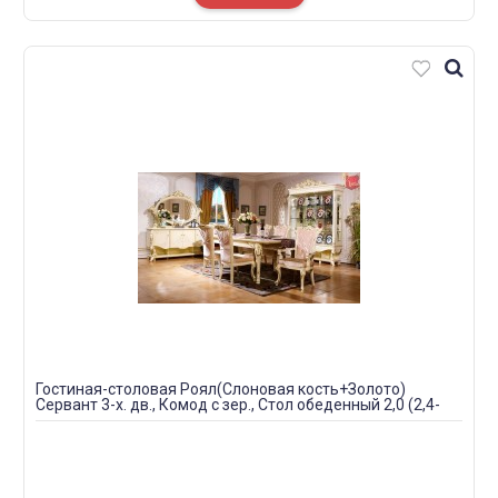
Гостиная-столовая Роял(Слоновая кость+Золото)
Сервант 3-х. дв., Комод с зер., Стол обеденный 2,0 (2,4-
2,8), Стул -4 шт., Стул с подлокотниками -2 шт