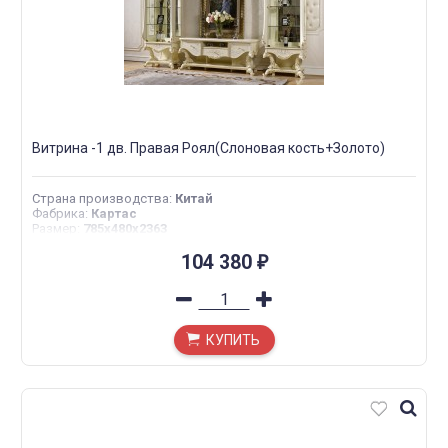
Витрина -1 дв. Правая Роял(Слоновая кость+Золото)
Страна производства
:
Китай
Фабрика
:
Картас
Размер
:
785х480х2363
104 380
₽
КУПИТЬ