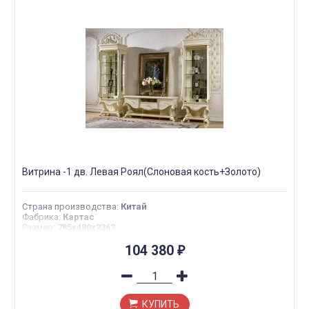
Витрина -1 дв. Левая Роял(Слоновая кость+Золото)
Страна производства
:
Китай
Фабрика
:
Картас
Размер
:
785х480х2363
104 380
₽
КУПИТЬ