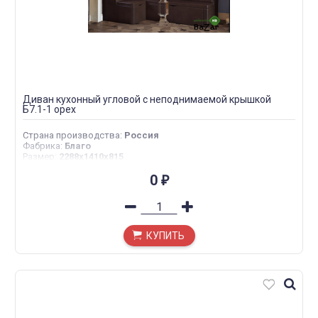
Диван кухонный угловой с неподнимаемой крышкой
Б7.1-1 орех
Страна производства
:
Россия
Фабрика
:
Благо
Размер
:
2288х1410х815
0
₽
КУПИТЬ