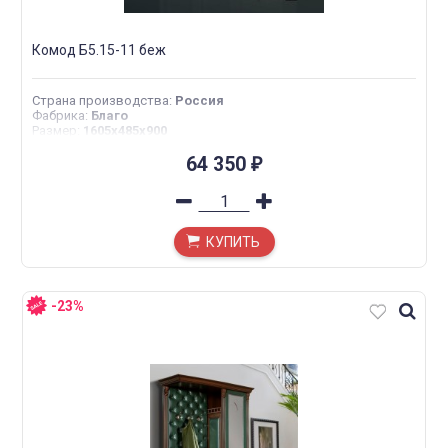
Комод Б5.15-11 беж
Страна производства
:
Россия
Фабрика
:
Благо
Размер
:
1605х485х900
64 350
₽
КУПИТЬ
-23%