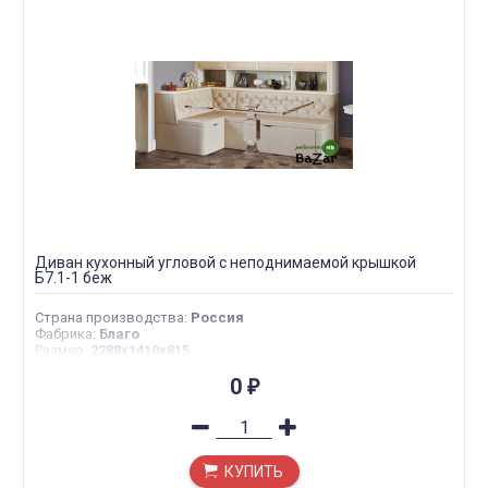
Диван кухонный угловой с неподнимаемой крышкой
Б7.1-1 беж
Страна производства
:
Россия
Фабрика
:
Благо
Размер
:
2288х1410х815
0
₽
КУПИТЬ