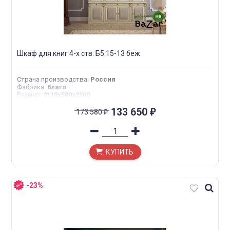
Шкаф для книг 4-х ств. Б5.15-13 беж
Страна производства
:
Россия
Фабрика
:
Благо
Размер
:
2110х500х2260
133 650
173 580
₽
₽
КУПИТЬ
-23%