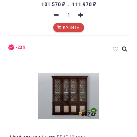
101 570
...
111 970
₽
₽
КУПИТЬ
-23%