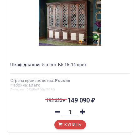
Шкаф для книг 5-х ств. Б5.15-14 орех
Страна производства
:
Россия
Фабрика
:
Благо
Размер
:
2545х500х2260
149 090
193 630
₽
₽
КУПИТЬ