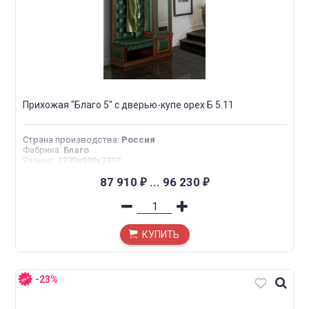
Прихожая "Благо 5" с дверью-купе орех Б 5.11
Страна производства
:
Россия
Фабрика
:
Благо
Размер
:
1370х590х2310
87 910
...
96 230
₽
₽
КУПИТЬ
-23%