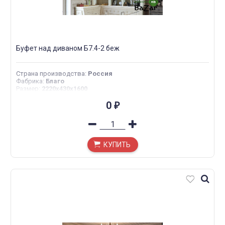
Буфет над диваном Б7.4-2 беж
Страна производства
:
Россия
Фабрика
:
Благо
Размер
:
2220х430х1600
0
₽
КУПИТЬ