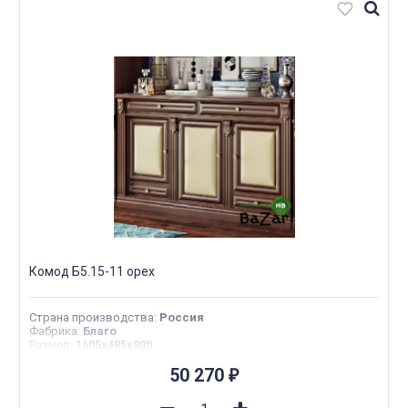
Комод Б5.15-11 орех
Страна производства
:
Россия
Фабрика
:
Благо
Размер
:
1605х485х900
50 270
₽