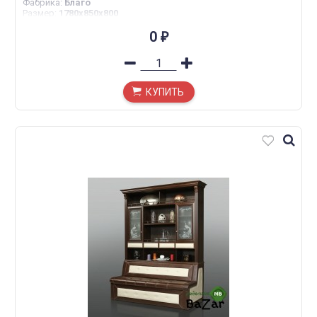
Фабрика
:
Благо
Размер
:
1780х850х800
0
₽
КУПИТЬ