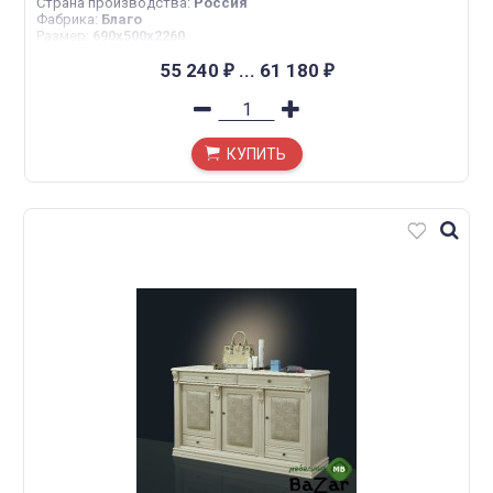
Страна производства
:
Россия
Фабрика
:
Благо
Размер
:
690х500х2260
55 240
...
61 180
₽
₽
КУПИТЬ