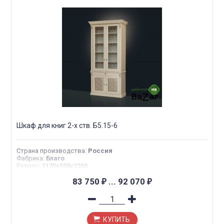
Шкаф для книг 2-х ств. Б5.15-6
Страна производства
:
Россия
Фабрика
:
Благо
Размер
:
1125х500х2260
83 750
...
92 070
₽
₽
КУПИТЬ