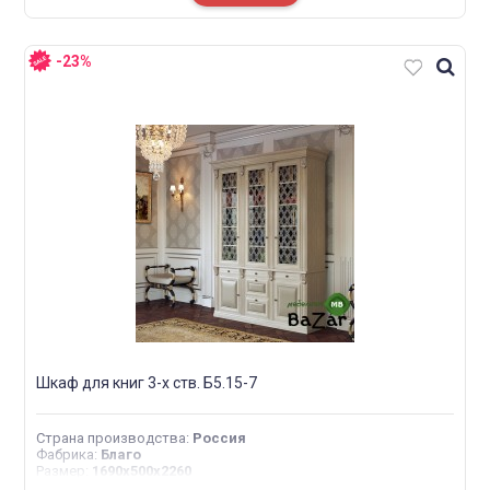
-23%
Шкаф для книг 3-х ств. Б5.15-7
Страна производства
:
Россия
Фабрика
:
Благо
Размер
:
1690х500х2260