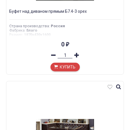
Буфет над диваном прямым Б7.4-3 орех
Страна производства
:
Россия
Фабрика
:
Благо
Размер
:
1870х430х1600
0
₽
КУПИТЬ