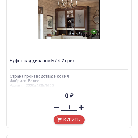
Буфет над диваном Б7.4-2 орех
Страна производства
:
Россия
Фабрика
:
Благо
Размер
:
2220х430х1600
0
₽
КУПИТЬ