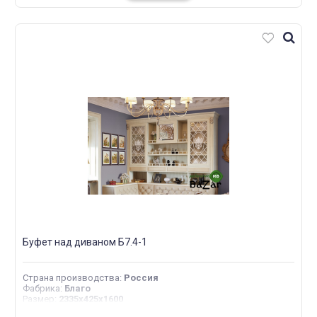
Буфет над диваном Б7.4-1
Страна производства
:
Россия
Фабрика
:
Благо
Размер
:
2335х425х1600