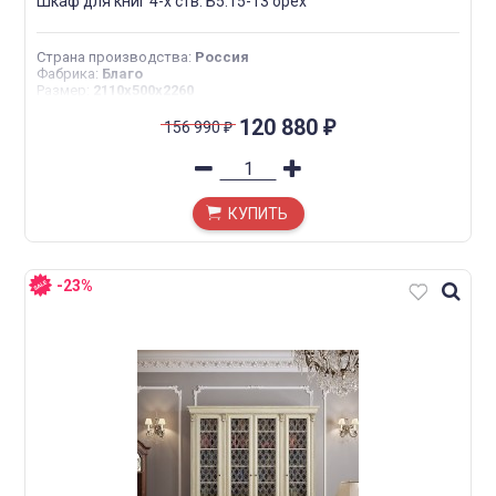
Шкаф для книг 4-х ств. Б5.15-13 орех
Страна производства
:
Россия
Фабрика
:
Благо
Размер
:
2110х500х2260
120 880
156 990
₽
₽
КУПИТЬ
-23%