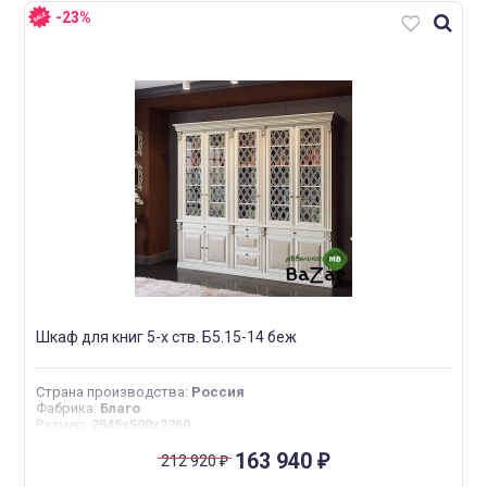
-23%
Шкаф для книг 5-х ств. Б5.15-14 беж
Страна производства
:
Россия
Фабрика
:
Благо
Размер
:
2545х500х2260
163 940
212 920
₽
₽