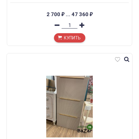
2 700
...
47 360
₽
₽
КУПИТЬ