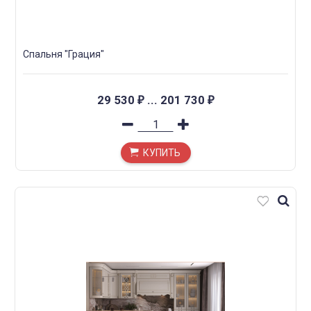
Спальня "Грация"
29 530
...
201 730
₽
₽
КУПИТЬ