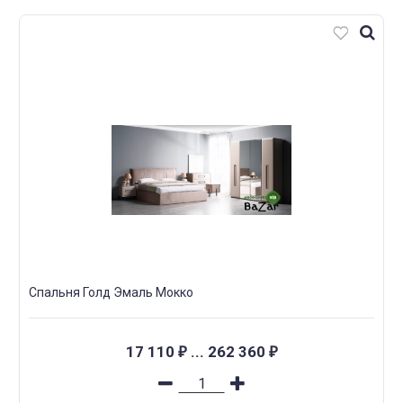
Спальня Голд Эмаль Мокко
17 110
...
262 360
₽
₽