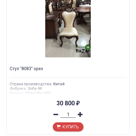
Стул "8083" орех
Страна производства
:
Китай
Фабрика
:
Sofa-M
Размер
:
520x470x1090
30 800
₽
КУПИТЬ