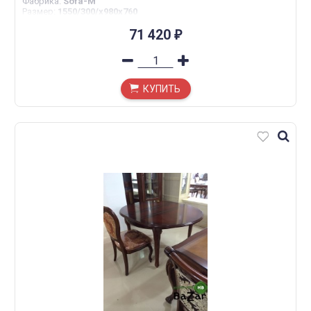
Фабрика
:
Sofa-M
Размер
:
1550/300/х980х760
71 420
₽
КУПИТЬ