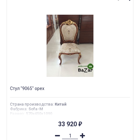
Стул "9065" орех
Страна производства
:
Китай
Фабрика
:
Sofa-M
Размер
:
570x450x1090
33 920
₽