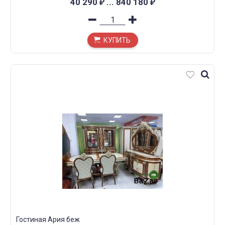
40 290
...
840 180
₽
₽
L553*W635*H1200
КУПИТЬ
Гостиная Ария беж