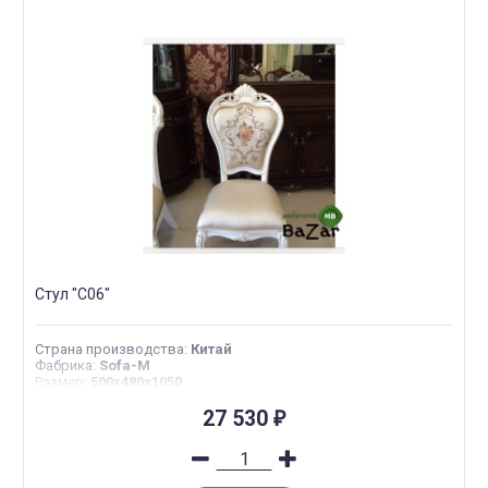
Стул "С06"
Страна производства
:
Китай
Фабрика
:
Sofa-M
Размер
:
500x480x1050
27 530
₽