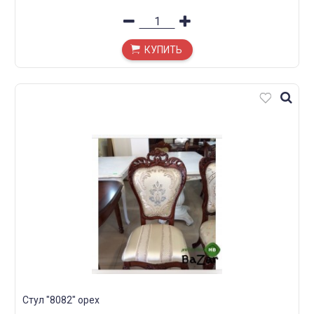
КУПИТЬ
Стул "8082" орех