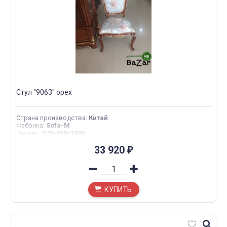
Стул "9063" орех
Страна производства
:
Китай
Фабрика
:
Sofa-M
Размер
:
570x450x1090
33 920
₽
КУПИТЬ