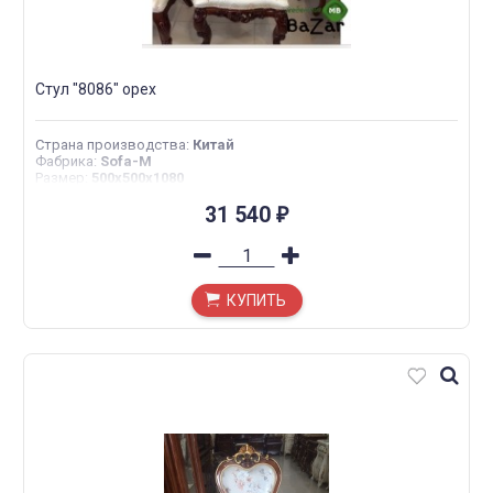
Стул "8086" орех
Страна производства
:
Китай
Фабрика
:
Sofa-M
Размер
:
500x500x1080
31 540
₽
КУПИТЬ