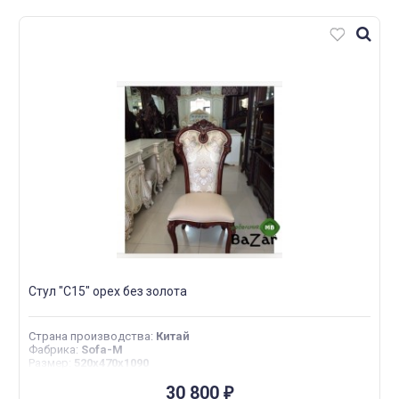
Стул "С15" орех без золота
Страна производства
:
Китай
Фабрика
:
Sofa-M
Размер
:
520x470x1090
30 800
₽