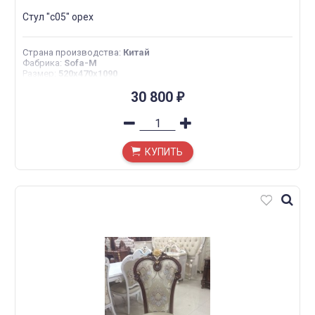
Стул "с05" орех
Страна производства
:
Китай
Фабрика
:
Sofa-M
Размер
:
520x470x1090
30 800
₽
КУПИТЬ