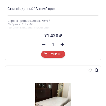
Стол обеденный "Анфия" орех
Страна производства
:
Китай
Фабрика
:
Sofa-M
Размер
:
1200/300/х1200х780
71 420
₽
КУПИТЬ