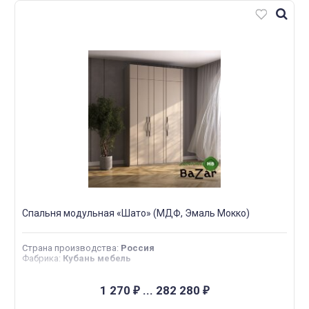
Спальня модульная «Шато» (МДФ, Эмаль Мокко)
Страна производства
:
Россия
Фабрика
:
Кубань мебель
1 270
...
282 280
₽
₽