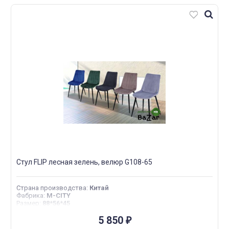
Стул FLIP лесная зелень, велюр G108-65
Страна производства
:
Китай
Фабрика
:
M-CITY
Размер
:
88*56*45
5 850
₽