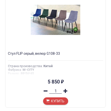
Стул FLIP серый, велюр G108-33
Страна производства
:
Китай
Фабрика
:
M-CITY
Размер
:
88*56*45
5 850
₽
КУПИТЬ