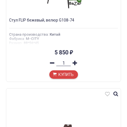
Стул FLIP бежевый, велюр G108-74
Страна производства
:
Китай
Фабрика
:
M-CITY
Размер
:
88*56*45
5 850
₽
КУПИТЬ