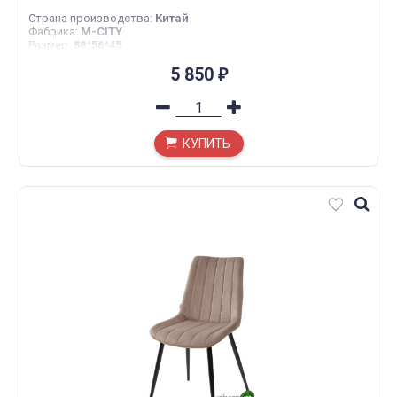
Страна производства
:
Китай
Фабрика
:
M-CITY
Размер
:
88*56*45
5 850
₽
КУПИТЬ