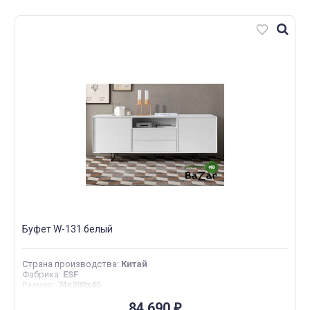
Буфет W-131 белый
Страна производства
:
Китай
Фабрика
:
ESF
Размер
:
74х200х45
84 690
₽