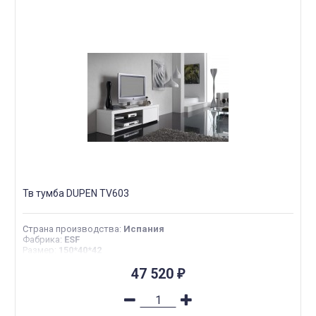
Тв тумба DUPEN TV603
Страна производства
:
Испания
Фабрика
:
ESF
Размер
:
150*40*42
47 520
₽