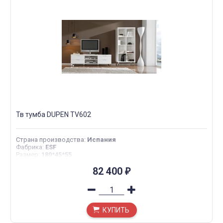
Тв тумба DUPEN TV602
Страна производства
:
Испания
Фабрика
:
ESF
Размер
:
180*45*55
82 400
₽
КУПИТЬ