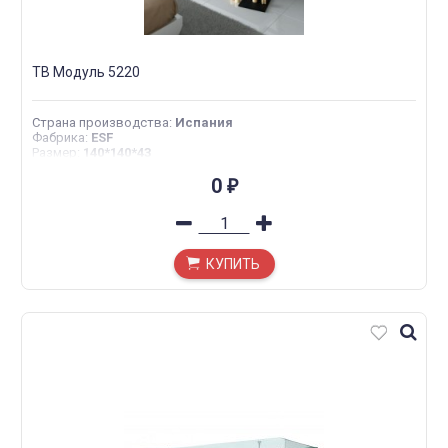
ТВ Модуль 5220
Страна производства
:
Испания
Фабрика
:
ESF
Размер
:
140*140*43
0
₽
КУПИТЬ