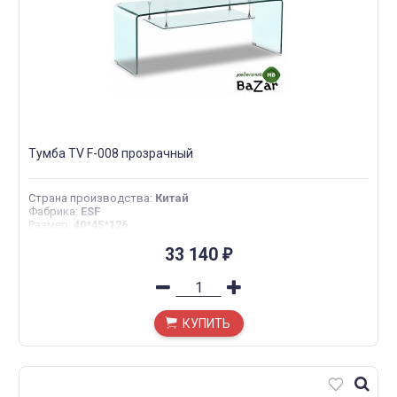
Тумба TV F-008 прозрачный
Страна производства
:
Китай
Фабрика
:
ESF
Размер
:
40*45*126
33 140
₽
КУПИТЬ