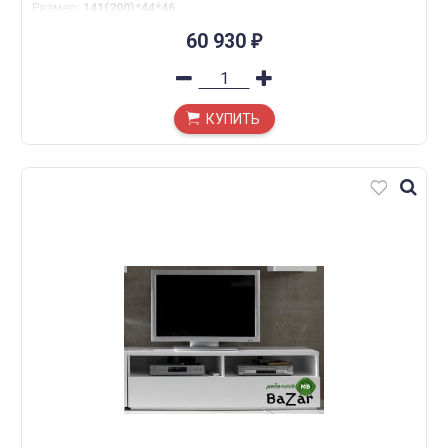
Размер
:
141(200)*44*46
60 930
₽
КУПИТЬ