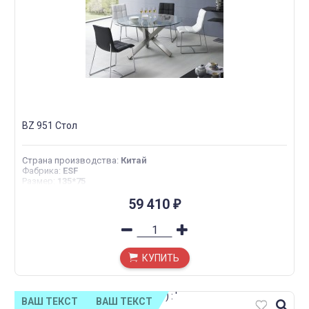
BZ 951 Стол
Страна производства
:
Китай
Фабрика
:
ESF
Размер
:
135*75
59 410
₽
КУПИТЬ
') : '
ВАШ ТЕКСТ
ВАШ ТЕКСТ