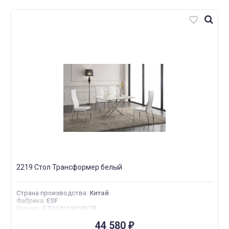
2219 Стол Трансформер белый
Страна производства
:
Китай
Фабрика
:
ESF
Размер
:
57/114*100*38/76
44 580
₽