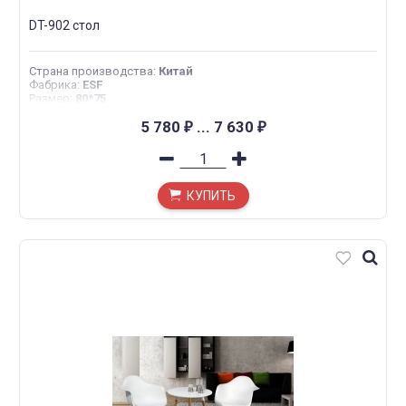
DT-902 стол
Страна производства
:
Китай
Фабрика
:
ESF
Размер
:
80*75
5 780
...
7 630
₽
₽
КУПИТЬ