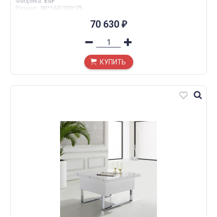
Фабрика
:
ESF
Размер
:
90*160/220*75
70 630
₽
КУПИТЬ