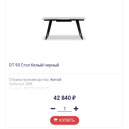
DT-93 Стол белый/черный
Страна производства
:
Китай
Фабрика
:
ESF
Размер
:
80*154/209*75
42 840
₽
КУПИТЬ