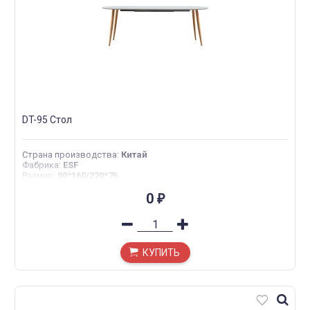
DT-95 Стол
Страна производства
:
Китай
Фабрика
:
ESF
Размер
:
90*160/220*76
0
₽
КУПИТЬ