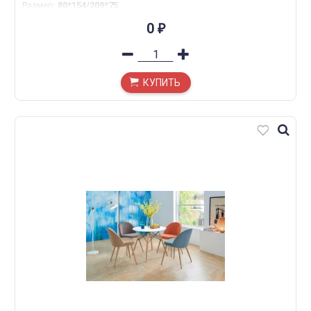
Размер
:
80*154/209*75
0
₽
КУПИТЬ