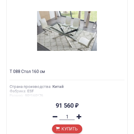
T 088 Стол 160 см
Страна производства
:
Китай
Фабрика
:
ESF
Размер
:
90*160*76
91 560
₽
КУПИТЬ