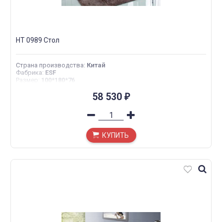
HT 0989 Стол
Страна производства
:
Китай
Фабрика
:
ESF
Размер
:
100*180*76
58 530
₽
КУПИТЬ