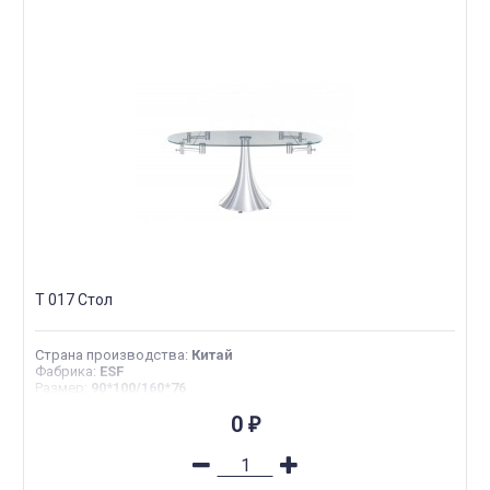
T 017 Стол
Страна производства
:
Китай
Фабрика
:
ESF
Размер
:
90*100/160*76
0
₽