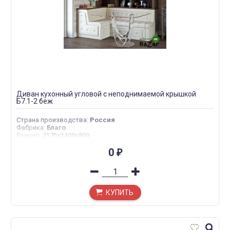
Диван кухонный угловой с неподнимаемой крышкой
Б7.1-2 беж
Страна производства
:
Россия
Фабрика
:
Благо
Размер
:
2175х1400х800
0
₽
КУПИТЬ