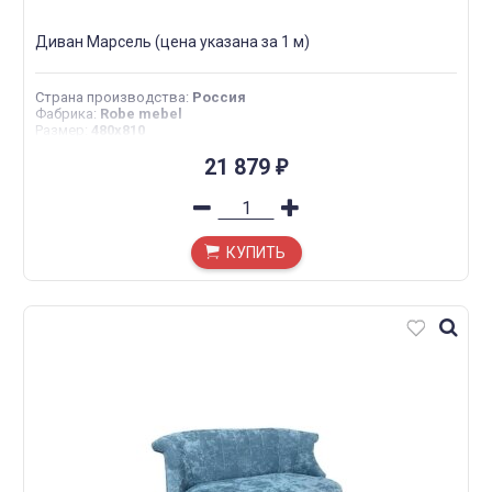
Диван Марсель (цена указана за 1 м)
Страна производства
:
Россия
Фабрика
:
Robe mebel
Размер
:
480х810
21 879
₽
КУПИТЬ