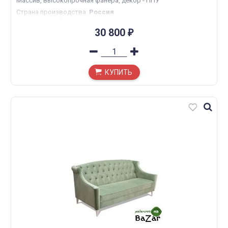
Массив, высокопрочная фанера, декор - ППУ
Страна производства
:
Россия
Фабрика
:
Альбано
Размер
:
89*80*74
30 800
₽
КУПИТЬ