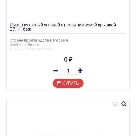
Диван кухонный угловой с неподнимаемой крышкой
Б7.1-1 беж
Страна производства
:
Россия
Фабрика
:
Благо
Размер
:
2288х1410х815
0
₽
КУПИТЬ