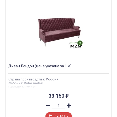
Диван Лондон (цена указана за 1 м)
Страна производства
:
Россия
Фабрика
:
Robe mebel
Размер
:
600х1120
33 150
₽
КУПИТЬ