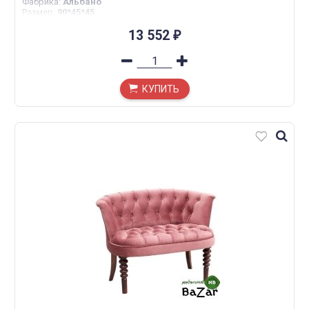
Фабрика
:
Альбано
Размер
:
90*45*45
13 552
₽
КУПИТЬ