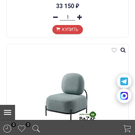
33 150
₽
КУПИТЬ
0
0