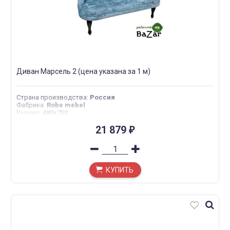
Диван Марсель 2 (цена указана за 1 м)
Страна производства
:
Россия
Фабрика
:
Robe mebel
Размер
:
480х750
21 879
₽
КУПИТЬ