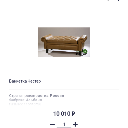
Банкетка Честер
Страна производства
:
Россия
Фабрика
:
Альбано
Размер
:
115*46*56
10 010
₽