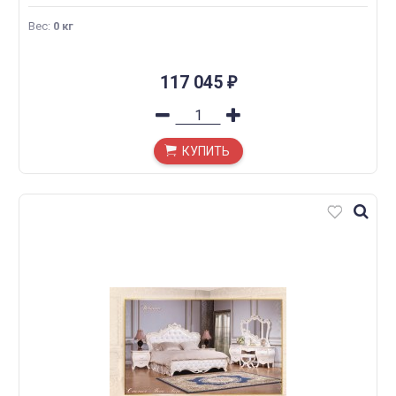
Вес
:
0 кг
117 045
₽
КУПИТЬ