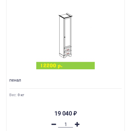
пенал
Вес
:
0 кг
19 040
₽