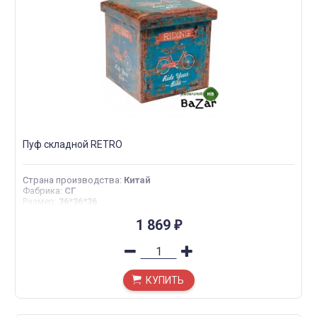
Пуф складной RETRO
Страна производства
:
Китай
Фабрика
:
СГ
Размер
:
36*36*36
1 869
₽
КУПИТЬ