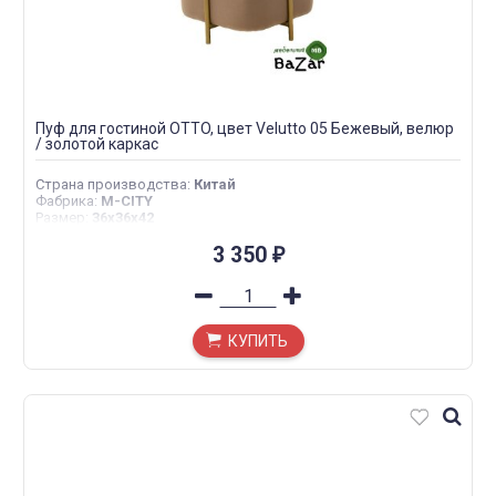
Пуф для гостиной OTTO, цвет Velutto 05 Бежевый, велюр
/ золотой каркас
Страна производства
:
Китай
Фабрика
:
M-CITY
Размер
:
36х36х42
3 350
₽
КУПИТЬ