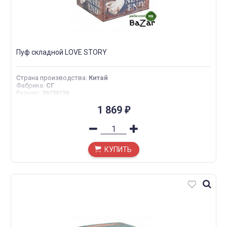
Пуф складной LOVE STORY
Страна производства
:
Китай
Фабрика
:
СГ
Размер
:
36*36*36
1 869
₽
КУПИТЬ