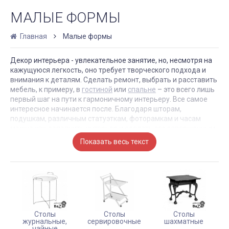
МАЛЫЕ ФОРМЫ
Главная
Малые формы
Декор интерьера - увлекательное занятие, но, несмотря на
кажущуюся легкость, оно требует творческого подхода и
внимания к деталям. Сделать ремонт, выбрать и расставить
мебель, к примеру, в
гостиной
или
спальне
– это всего лишь
первый шаг на пути к гармоничному интерьеру. Все самое
интересное начинается после. Благодаря шторам,
подушкам, различным статуэткам, фоторамкам и часам
можно как дополнить интерьер и сделать его завершенным,
так и безнадежно испортить даже самый лучший ремонт.
Предметы интерьера также помогут вам оформить комнату
в том или ином стиле – прованс, морской стиль, барокко.
Этих эффектов можно достичь с помощью декора.
КАРТИНЫ В ИНТЕРЬЕРЕ
Столы
Столы
Столы
Самым популярным декоративным элементом уже много
журнальные,
сервировочные
шахматные
лет остаются картины. Подлинники известных художников
чайные