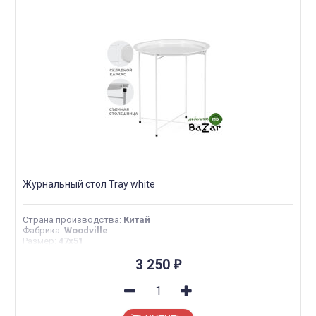
Журнальный стол Tray white
Страна производства
:
Китай
Фабрика
:
Woodville
Размер
:
47х51
3 250
₽