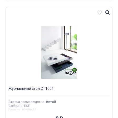
Журнальный стол СT1001
Страна производства
:
Китай
Фабрика
:
ESF
Размер
:
80*80*32