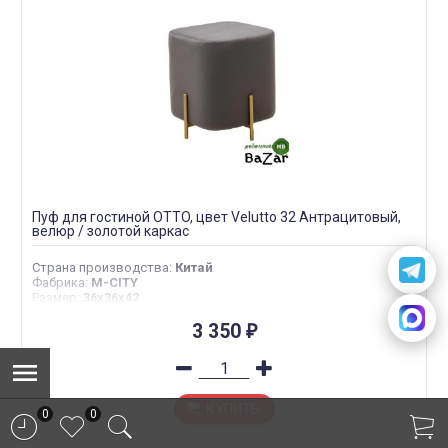
Пуф для гостиной OTTO, цвет Velutto 32 Антрацитовый,
велюр / золотой каркас
Страна производства
:
Китай
Фабрика
:
M-CITY
Размер
:
36х36х42
3 350
₽
КУПИТЬ
0
0