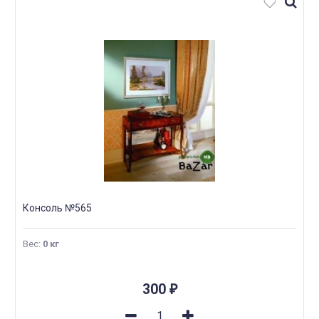
Консоль №565
Вес
:
0 кг
300
₽