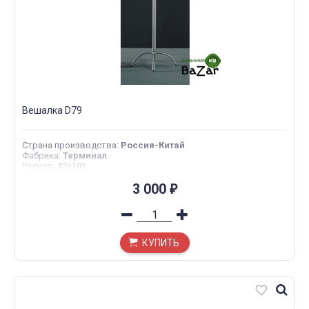
Вешалка D79
Страна производства
:
Россия-Китай
Фабрика
:
Терминал
Размер
:
43х101
3 000
₽
КУПИТЬ