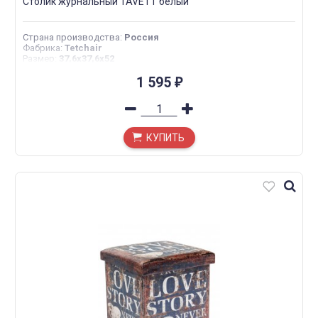
Столик журнальный TAVETT белый
Страна производства
:
Россия
Фабрика
:
Tetchair
Размер
:
37,6х37,6х52
1 595
₽
КУПИТЬ