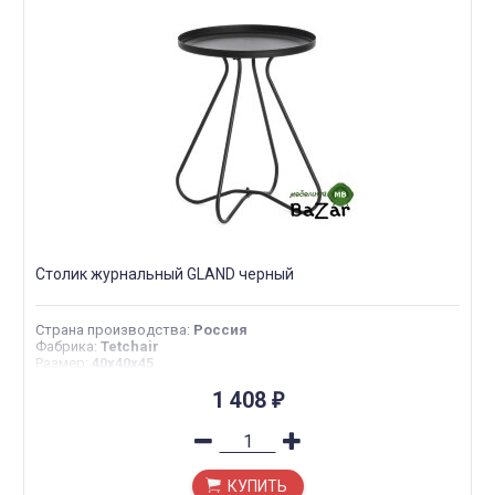
Столик журнальный GLAND черный
Страна производства
:
Россия
Фабрика
:
Tetchair
Размер
:
40х40х45
1 408
₽
КУПИТЬ