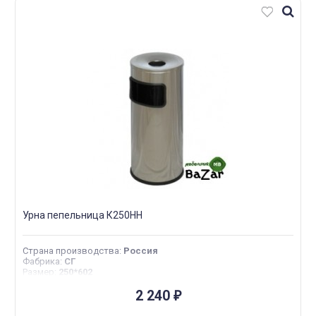
Урна пепельница К250НН
Страна производства
:
Россия
Фабрика
:
СГ
Размер
:
250*602
2 240
₽