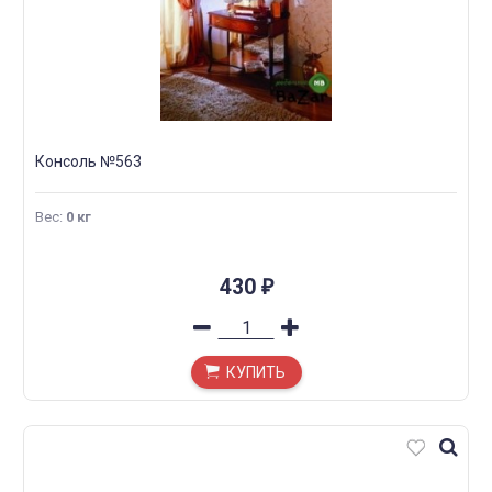
Консоль №563
Вес
:
0 кг
430
₽
КУПИТЬ