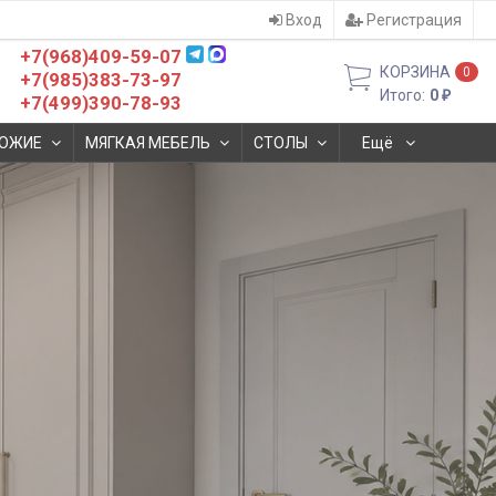
Вход
Регистрация
+7(968)409-59-07
КОРЗИНА
0
+7(985)383-73-97
Итого:
0
₽
+7(499)390-78-93
ОЖИЕ
МЯГКАЯ МЕБЕЛЬ
СТОЛЫ
Ещё