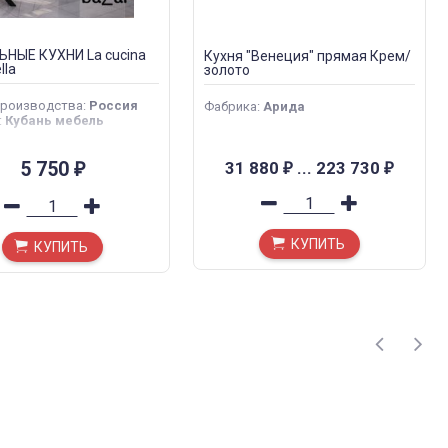
НЫЕ КУХНИ La cucina
Кухня "Венеция" прямая Крем/
lla
золото
производства
:
Россия
Фабрика
:
Арида
:
Кубань мебель
5 750
31 880
...
223 730
₽
₽
₽
КУПИТЬ
КУПИТЬ