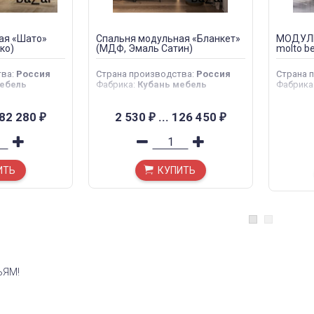
ая «Шато»
Спальня модульная «Бланкет»
МОДУЛЬ
ко)
(МДФ, Эмаль Сатин)
molto be
тва
:
Россия
Страна производства
:
Россия
Страна 
ебель
Фабрика
:
Кубань мебель
Фабрика
82 280
2 530
...
126 450
₽
₽
₽
ИТЬ
КУПИТЬ
ЬЯМ!