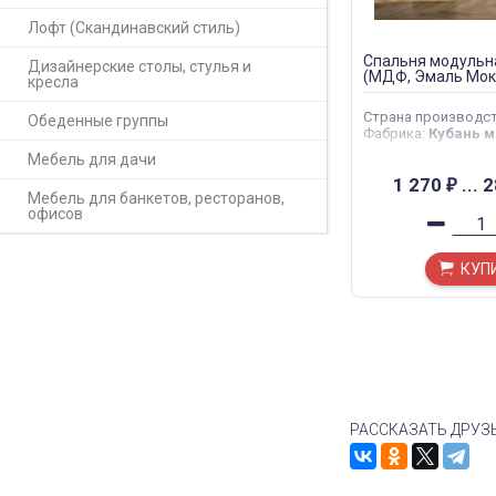
Лофт (Скандинавский стиль)
Спальня модульн
Дизайнерские столы, стулья и
(МДФ, Эмаль Мок
кресла
Страна производс
Обеденные группы
Фабрика
:
Кубань м
Мебель для дачи
1 270
...
2
₽
Мебель для банкетов, ресторанов,
офисов
КУП
РАССКАЗАТЬ ДРУЗ