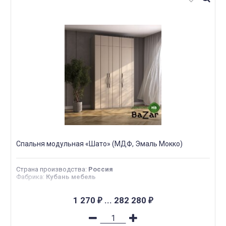
Спальня модульная «Шато» (МДФ, Эмаль Мокко)
Страна производства
:
Россия
Фабрика
:
Кубань мебель
1 270
...
282 280
₽
₽