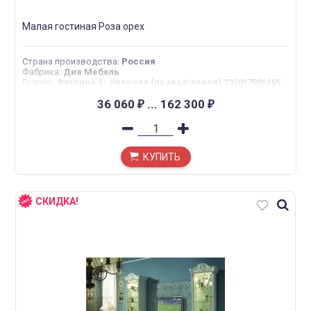
Малая гостиная Роза орех
Страна производства
:
Россия
Фабрика
:
Диа Мебель
Размер
:
Витрина 1- дверная (правая/левая) 2330*780*465
ТВ тумба стенд (плазма) 690*1635*510
36 060
...
162 300
₽
₽
КУПИТЬ
СКИДКА!