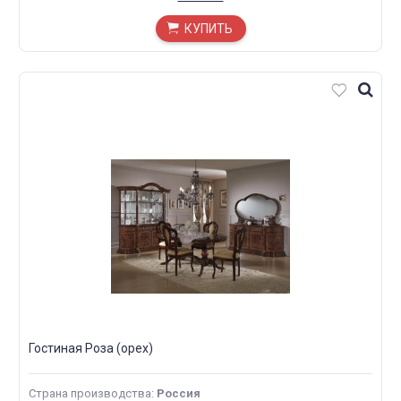
1870*580*890 Зеркало в раме 1535*70*1020 Стул мягкий
505*550*1055
КУПИТЬ
Гостиная Роза (орех)
Страна производства
:
Россия