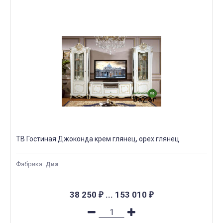
ТВ Гостиная Джоконда крем глянец, орех глянец
Фабрика
:
Диа
38 250
...
153 010
₽
₽