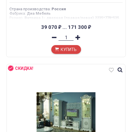
Страна производства
:
Россия
Фабрика
:
Диа Мебель
Размер
:
Витрина 1- дверная (правая/левая) 2235*778*535
ТВ тумба 650*1670*440
39 070
...
171 300
₽
₽
КУПИТЬ
СКИДКА!