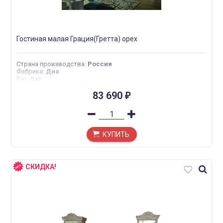
Гостиная малая Грация(Гретта) орех
Страна производства
:
Россия
Фабрика
:
Диа
Вес
:
0 кг
83 690
₽
КУПИТЬ
СКИДКА!