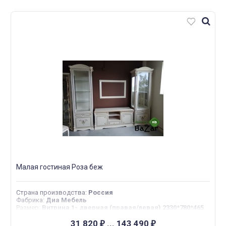
Малая гостиная Роза беж
Страна производства
:
Россия
Фабрика
:
Диа Мебель
Размер
:
Витрина 1- дверная (правая/левая) 2330*780*465
ТВ тумба стенд (плазма) 690*1635*510
31 820
...
143 490
₽
₽