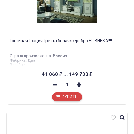
Гостиная Грация Гретта белая/серебро НОВИНКА!!!!
Страна производства
:
Россия
Фабрика
:
Диа
Вес
:
0 кг
41 060
...
149 730
₽
₽
КУПИТЬ