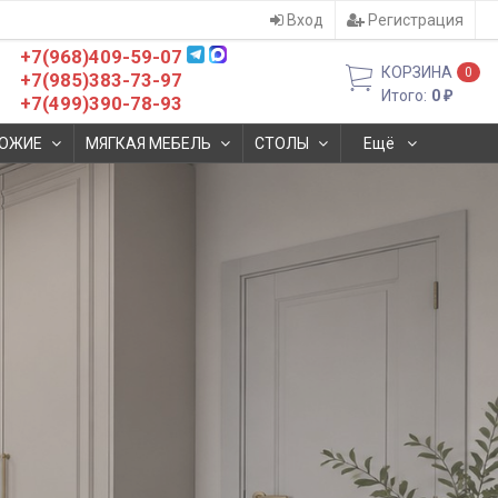
Вход
Регистрация
+7(968)409-59-07
КОРЗИНА
0
+7(985)383-73-97
Итого:
0
₽
+7(499)390-78-93
ОЖИЕ
МЯГКАЯ МЕБЕЛЬ
СТОЛЫ
Ещё