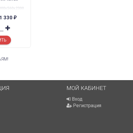
000х560х2300
х656
1 330
₽
ИТЬ
ЬЯМ!
ЦИЯ
МОЙ КАБИНЕТ
Вход
Регистрация