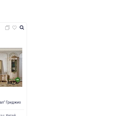
ал" Гриджио
тва
:
Китай