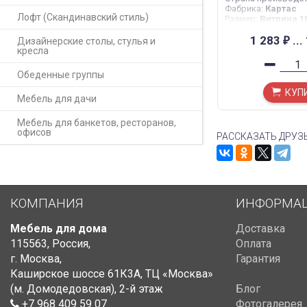
Фабрика
:
Картас
Лофт (Скандинавский стиль)
Размер
:
Витрина 1
Тумба ТВ 2030х525
1 283
...
Дизайнерские столы, стулья и
₽
кресла
Обеденные группы
КУП
Мебель для дачи
Мебель для банкетов, ресторанов,
офисов
РАССКАЗАТЬ ДРУЗ
КОМПАНИЯ
ИНФОРМА
Мебель для дома
Доставка
115563
,
Россия
,
Оплата
г. Москва
,
Гарантия
Каширское шоссе 61К3А, ТЦ «Москва»
(м. Домодедовская)
,
2-й этаж
Блог
+7 968 409 59 07
Фотогалерея