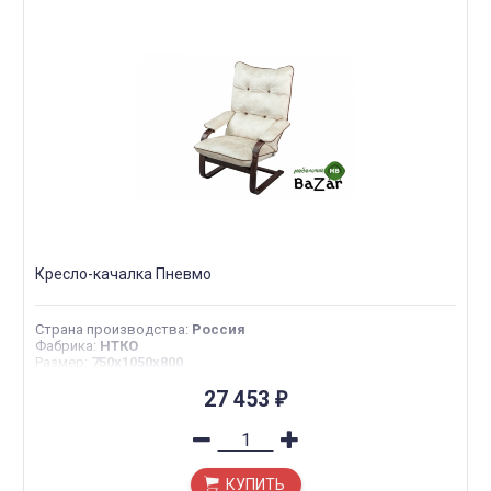
Кресло-качалка Пневмо
Страна производства
:
Россия
Фабрика
:
НТКО
Размер
:
750x1050x800
27 453
₽
КУПИТЬ