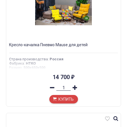
Кресло-качалка Пневмо Mause для детей
Страна производства
:
Россия
Фабрика
:
НТКО
Размер
:
500x650x500
14 700
₽
КУПИТЬ