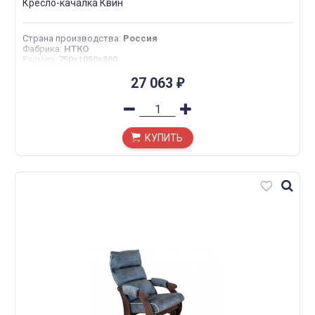
Кресло-качалка Квин
Страна производства
:
Россия
Фабрика
:
НТКО
Размер
:
750x1050x800
27 063
₽
КУПИТЬ