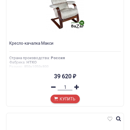
Кресло-качалка Макси
Страна производства
:
Россия
Фабрика
:
НТКО
Размер
:
850x1050x800
39 620
₽
КУПИТЬ