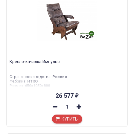
Кресло-качалка Импульс
Страна производства
:
Россия
Фабрика
:
НТКО
Размер
:
650x1050x800
26 577
₽
КУПИТЬ