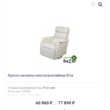
Кресло-качалка электрореклайнер Юла
Страна производства
:
Россия
Фабрика
:
НТКО
Размер
:
650x1000x800
60 860
...
77 890
₽
₽