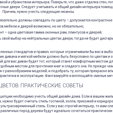
кой и убранством интерьера. Поверьте, что даже отделка стен, по
тные двери. Следует учитывать и общий дизайн интерьера помеще
 . Причем, нужно учесть следующие нюансы:
бязательно должны совпадать по цвету – допускается контрастное
в мебели и дверей возможно, но не обязательно;
т – одна цветовая гамма оконных рам, плинтусов и дверей;
 свой выбор на нейтральных цветах двери, тогда не будет дисга
ленных стандартов и правил, которые ограничивали бы вас в выбо
ие дивана и мягкой мебели должно быть безусловно по цветам и о
й для вас диван будет тот, который станет комфортным местом для
удобным местом для прочтения книг и сладкого сна. Но прежде че
 с разнообразием моделей, и подобрать ту, которая прекрасно впи
практична в эксплуатации. Фантазируйте и воплощайте смелые меч
ЦВЕТОВ: ПРАКТИЧЕСКИЕ СОВЕТЫ
цепции необходимо учесть общий дизайн дома. Если в вашем жили
 нужно будет считать стиль гостиной, холла, прихожей и коридор
 ультрасовременный стиль. Если у вас строгий интерьер, то вам сл
различных пород дерева будут идеально сочетаться практически 