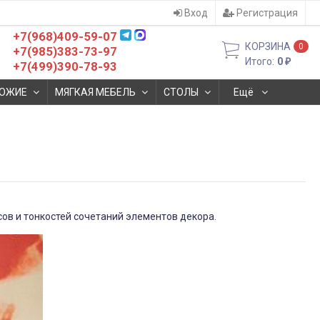
Вход
Регистрация
+7(968)409-59-07
КОРЗИНА
0
+7(985)383-73-97
Итого:
0
₽
+7(499)390-78-93
ОЖИЕ
МЯГКАЯ МЕБЕЛЬ
СТОЛЫ
Ещё
сов и тонкостей сочетаний элементов декора.