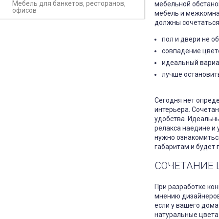
Мебель для банкетов, ресторанов,
мебельной обстанов
офисов
мебель и межкомна
должны сочетаться
пол и двери не о
совпадение цвето
идеальный вариан
лучше остановить
Сегодня нет опреде
интерьера. Сочетан
удобства. Идеальны
релакса наедине и 
нужно ознакомиться
габаритам и будет 
СОЧЕТАНИЕ 
При разработке кон
мнению дизайнеров,
если у вашего дома
натуральные цвета 