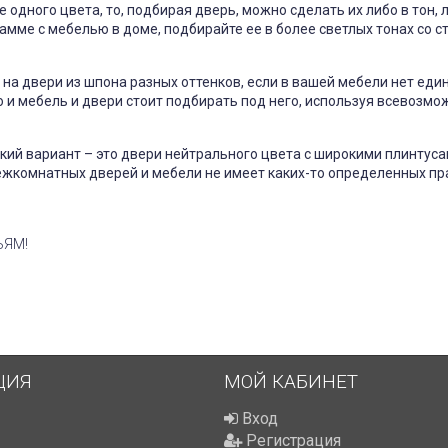
 одного цвета, то, подбирая дверь, можно сделать их либо в тон,
амме с мебелью в доме, подбирайте ее в более светлых тонах со 
на двери из шпона разных оттенков, если в вашей мебели нет еди
то и мебель и двери стоит подбирать под него, используя всевозмо
ий вариант – это двери нейтрального цвета с широкими плинтуса
жкомнатных дверей и мебели не имеет каких-то определенных прав
ЬЯМ!
ЦИЯ
МОЙ КАБИНЕТ
Вход
Регистрация