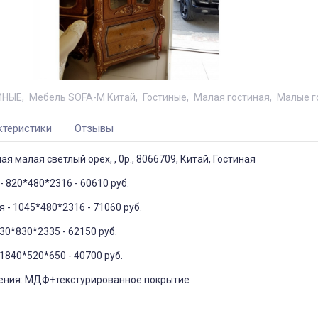
ИНЫЕ
Мебель SOFA-M Китай
Гостиные
Малая гостиная
Малые г
ктеристики
Отзывы
ая малая светлый орех, , 0р., 8066709, Китай, Гостиная
- 820*480*2316 - 60610 руб.
 - 1045*480*2316 - 71060 руб.
30*830*2335 - 62150 руб.
1840*520*650 - 40700 руб.
ения: МДФ+текстурированное покрытие