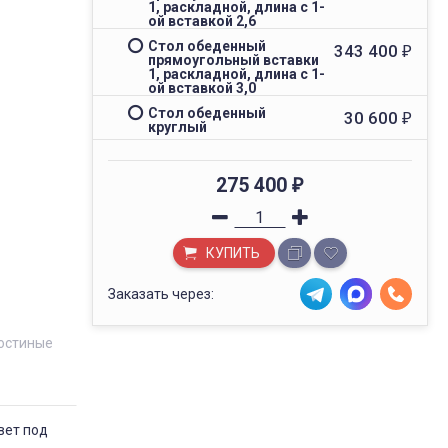
1, раскладной, длина с 1-
ой вставкой 2,6
Стол обеденный
343 400
₽
прямоугольный вставки
1, раскладной, длина с 1-
ой вставкой 3,0
Стол обеденный
30 600
₽
круглый
275 400
₽
КУПИТЬ
Заказать через:
остиные
вет под