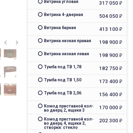
Витрина угловая
317 050
₽
Витрина 4-дверная
504 050
₽
Витрина барная
413 100
₽
Витрина низкая правая
198 900
₽
Витрина низкая левая
198 900
₽
Тумба под ТВ 1,78
182 750
₽
Тумба под ТВ 1,50
173 400
₽
Тумба под ТВ 2,06
156 400
₽
Комод приставной кол-
170 000
₽
во дверц 2, ящики 3
Комод приставной кол-
202 300
₽
во дверц 4, ящики 3,
створки: стекло