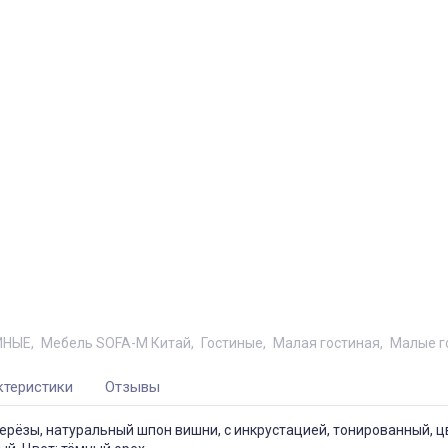
ИНЫЕ
Мебель SOFA-M Китай
Гостиные
Малая гостиная
Малые г
ктеристики
Отзывы
ерёзы, натуральный шпон вишни, с инкрустацией, тонированный, ц