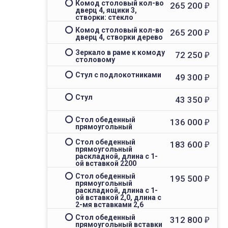
Комод столовый кол-во
265 200
₽
дверц 4, ящики 3,
створки: стекло
Комод столовый кол-во
265 200
₽
дверц 4, створки дерево
Зеркало в раме к комоду
72 250
₽
столовому
Стул с подлокотниками
49 300
₽
Стул
43 350
₽
Стол обеденный
136 000
₽
прямоугольный
Стол обеденный
183 600
₽
прямоугольный
раскладной, длина с 1-
ой вставкой 2200
Стол обеденный
195 500
₽
прямоугольный
раскладной, длина с 1-
ой вставкой 2,0, длина с
2-мя вставками 2,6
Стол обеденный
312 800
₽
прямоугольный вставки