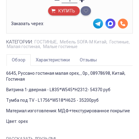
КУПИТЬ
Заказать через:
КАТЕГОРИИ:
ГОСТИНЫЕ
Мебель SOFA-M Китай
Гостиные
Малая гостиная
Малые гостиные
Обзор
Характеристики
Отзывы
6645, Руссано гостиная малая орех, , 0р., 08978698, Китай,
Гостиная
Витрина 1-дверная - L835*W545*H2312- 54370 руб
Тумба под TV - L1756*W518*H625 - 35200руб
Материал изготовления: МДФ+текстурированное покрытие
Цвет: орех