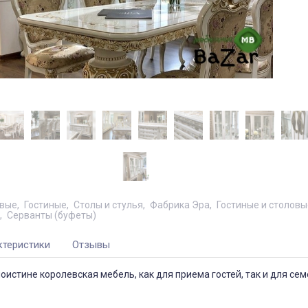
вые
Гостиные
Столы и стулья
Фабрика Эра
Гостиные и столовы
Серванты (буфеты)
ктеристики
Отзывы
поистине королевская мебель, как для приема гостей, так и для се