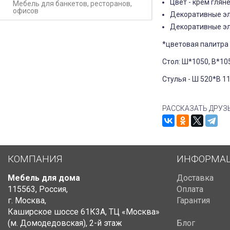
Цвет - крем глян
Мебель для банкетов, ресторанов,
офисов
Декоративные эле
Декоративные эл
*цветовая палитра 
Стол: Ш*1050, В*10
Стулья - Ш 520*В 1
РАССКАЗАТЬ ДРУЗ
КОМПАНИЯ
ИНФОРМА
Мебель для дома
Доставка
115563
,
Россия
,
Оплата
г. Москва
,
Гарантия
Каширское шоссе 61К3А, ТЦ «Москва»
(м. Домодедовская)
,
2-й этаж
Блог