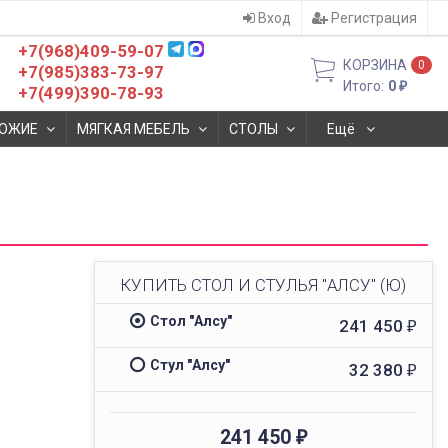
Вход
Регистрация
+7(968)409-59-07
КОРЗИНА
0
+7(985)383-73-97
Итого:
0
₽
+7(499)390-78-93
ОЖИЕ
МЯГКАЯ МЕБЕЛЬ
СТОЛЫ
Ещё
КУПИТЬ СТОЛ И СТУЛЬЯ "АЛСУ" (Ю)
Стол "Алсу"
241 450
₽
Стул "Алсу"
32 380
₽
241 450
₽