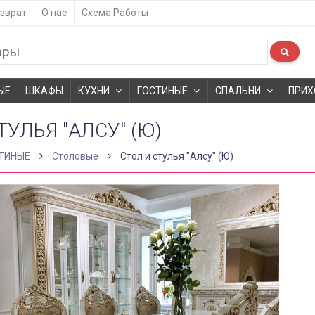
зврат
О нас
Схема Работы
ЫЕ
ШКАФЫ
КУХНИ
ГОСТИНЫЕ
СПАЛЬНИ
ПРИХ
ТУЛЬЯ "АЛСУ" (Ю)
ТИНЫЕ
Столовые
Стол и стулья "Алсу" (Ю)