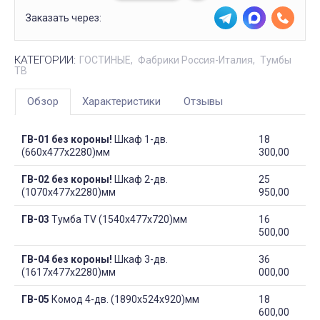
Заказать через:
КАТЕГОРИИ:
ГОСТИНЫЕ
Фабрики Россия-Италия
Тумбы
ТВ
Обзор
Характеристики
Отзывы
ГВ-01 без короны!
Шкаф 1-дв.
18
(660х477х2280)мм
300,00
ГВ-02 без короны!
Шкаф 2-дв.
25
(1070х477х2280)мм
950,00
ГВ-03
Тумба TV (1540х477х720)мм
16
500,00
ГВ-04 без короны!
Шкаф 3-дв.
36
(1617х477х2280)мм
000,00
ГВ-05
Комод 4-дв. (1890х524х920)мм
18
600,00