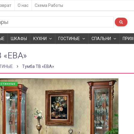
зврат
О нас
Схема Работы
ЫЕ
ШКАФЫ
КУХНИ
ГОСТИНЫЕ
СПАЛЬНИ
ПРИХ
 «ЕВА»
ТИНЫЕ
Тумба ТВ «ЕВА»