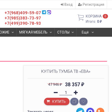
Вход
Регистрация
+7(968)409-59-07
КОРЗИНА
0
+7(985)383-73-97
Итого:
0
₽
+7(499)390-78-93
ОЖИЕ
МЯГКАЯ МЕБЕЛЬ
СТОЛЫ
Ещё
КУПИТЬ ТУМБА ТВ «ЕВА»
38 357
47 946
₽
₽
КУПИТЬ
Заказать через: