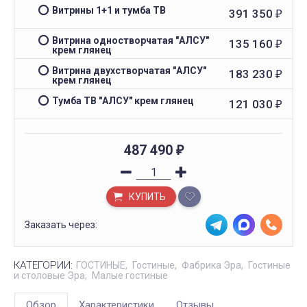
Витрины 1+1 и тумба ТВ
391 350
₽
Витрина одностворчатая "АЛСУ"
135 160
₽
крем глянец
Витрина двухстворчатая "АЛСУ"
183 230
₽
крем глянец
Тумба ТВ "АЛСУ" крем глянец
121 030
₽
487 490
₽
КУПИТЬ
Заказать через:
КАТЕГОРИИ:
ГОСТИНЫЕ
Гостиные
Фабрика Эра
Гостиные
и столовые Эра
Малые гостиные
Обзор
Характеристики
Отзывы