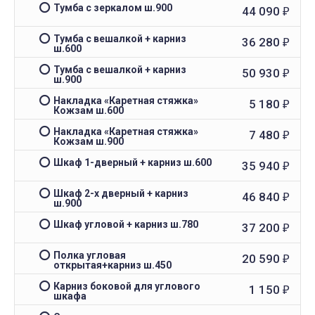
Тумба с зеркалом ш.900
44 090
₽
Тумба с вешалкой + карниз
36 280
₽
ш.600
Тумба с вешалкой + карниз
50 930
₽
ш.900
Накладка «Каретная стяжка»
5 180
₽
Кожзам ш.600
Накладка «Каретная стяжка»
7 480
₽
Кожзам ш.900
Шкаф 1-дверный + карниз ш.600
35 940
₽
Шкаф 2-х дверный + карниз
46 840
₽
ш.900
Шкаф угловой + карниз ш.780
37 200
₽
Полка угловая
20 590
₽
открытая+карниз ш.450
Карниз боковой для углового
1 150
₽
шкафа