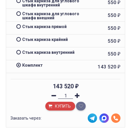
Стык карниза для углового
550
₽
шкафа внутренний
Стык карниза для углового
550
₽
шкафа внешний
Стык карниза прямой
550
₽
Стык карниза крайний
550
₽
Стык карниза внутренний
550
₽
Комплект
143 520
₽
143 520
₽
КУПИТЬ
Заказать через: