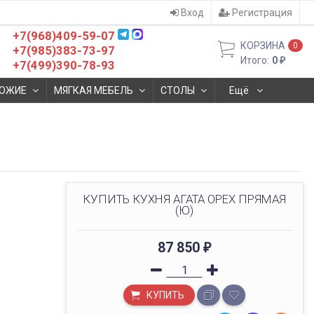
Вход
Регистрация
+7(968)409-59-07
КОРЗИНА
0
+7(985)383-73-97
Итого:
0
₽
+7(499)390-78-93
ОЖИЕ
МЯГКАЯ МЕБЕЛЬ
СТОЛЫ
Ещё
КУПИТЬ КУХНЯ АГАТА ОРЕХ ПРЯМАЯ
(Ю)
87 850
₽
КУПИТЬ