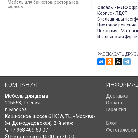
Мебель для банкетов, ресторанов,
офисов
Фасады - МДФ с фр
Корпус - ЛДСП
Столешницы постф
Цветовое решение 
Покрытия - Матовы
Итальянская Фурнит
РАССКАЗАТЬ ДРУЗ
КОМПАНИЯ
ИНФОРМА
Мебель для дома
Доставка
115563
,
Россия
,
Оплата
г. Москва
,
Гарантия
Каширское шоссе 61К3А, ТЦ «Москва»
(м. Домодедовская)
,
2-й этаж
Блог
+7 968 409 59 07
Фотогалерея
Ежедневно с 10:00 до 20:00