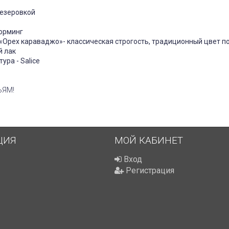
езеровкой
орминг
«Орех караваджо»- классическая строгость, традиционный цвет п
й лак
ура - Salice
ЬЯМ!
ЦИЯ
МОЙ КАБИНЕТ
Вход
Регистрация