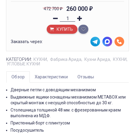
260 000
472 700
₽
₽
КУПИТЬ
Заказать через:
КАТЕГОРИИ:
КУХНИ
Фабрика Арида
Кухни Арида
КУХНИ
УГЛОВЫЕ КУХНИ
Обзор
Характеристики
Отзывы
Дверные петли с доводящим механизмом
Выдвижные ящики оснащены механизмом МЕТАBOX или
скрытый монтаж с несущей способностью до 30 кг.
Столешница толщиной 48 мм. с фрезерованным краем
выполнена из МДФ.
Пристенный борт с плинтусом
Посудосушитель