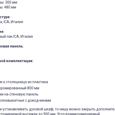
зы: 300 мм
ы: 480 мм
стуре:
, ICA, Италия
ие:
ый лак ICA, Италия
овая панель:
вой комплектации:
к к столешнице из пластика
хромированный 800 мм
ки на стеновую панель
олновыкатные с доводчиками
ти устанавливать духовой шкаф, то нишу можно закрыть дополнит
страиваемой вытяжки до 900 мм. Угол взаимозаменяемый.