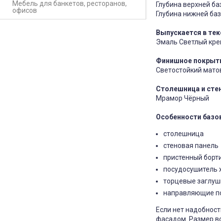
Мебель для банкетов, ресторанов,
Глубина верхней ба
офисов
Глубина нижней баз
Выпускается в тек
Эмаль Светлый крем
Финишное покрыт
Светостойкий матов
Столешница и стен
Мрамор Чёрный
Особенности базо
столешница
стеновая панель
пристенный борти
посудосушитель 
торцевые заглуш
направляющие п
Если нет надобнос
фасадом. Размер в