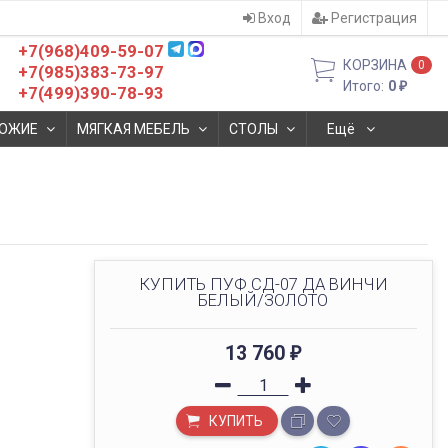
Вход
Регистрация
+7(968)409-59-07
КОРЗИНА
0
+7(985)383-73-97
Итого:
0
₽
+7(499)390-78-93
ОЖИЕ
МЯГКАЯ МЕБЕЛЬ
СТОЛЫ
Ещё
КУПИТЬ ПУФ СД-07 ДА ВИНЧИ
БЕЛЫЙ/ЗОЛОТО
13 760
₽
КУПИТЬ