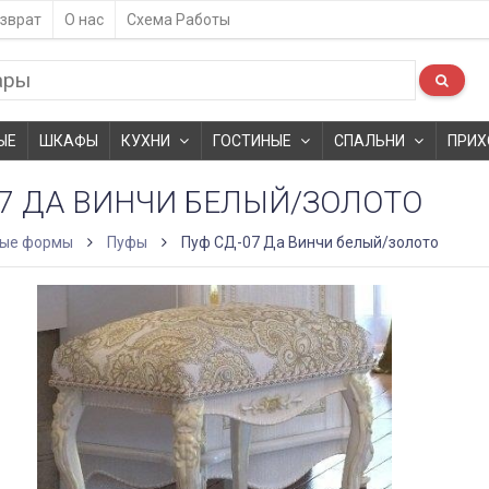
зврат
О нас
Схема Работы
ЫЕ
ШКАФЫ
КУХНИ
ГОСТИНЫЕ
СПАЛЬНИ
ПРИХ
07 ДА ВИНЧИ БЕЛЫЙ/ЗОЛОТО
ые формы
Пуфы
Пуф СД-07 Да Винчи белый/золото