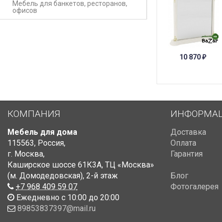
Мебель для банкетов, ресторанов,
офисов
10 870
₽
КОМПАНИЯ
ИНФОРМА
Мебель для дома
Доставка
115563
,
Россия
,
Оплата
г. Москва
,
Гарантия
Каширское шоссе 61К3А, ТЦ «Москва»
(м. Домодедовская)
,
2-й этаж
Блог
+7 968 409 59 07
Фотогалерея
Ежедневно с 10:00 до 20:00
89853837397@mail.ru