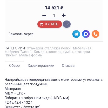
14 521
₽
КУПИТЬ
Заказать через:
КАТЕГОРИИ:
Этажерки, стеллажи, полки
Мебельная
фабрика "Висан"
Комоды, консоли, тумбы, этажерки
"Висан"
Малые формы
Обзор
Характеристики
Отзывы
Настройки цветопередачи вашего монитора могут искажать
реальный цвет продукции.
Материал
МДФ + Шпон
Габариты в собранном виде (ШхГхВ, мм)
42,4 х 42,4 х 132,4
Вес нетто / брутто (кг)