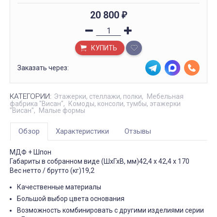
20 800
₽
КУПИТЬ
Заказать через:
КАТЕГОРИИ:
Этажерки, стеллажи, полки
Мебельная
фабрика "Висан"
Комоды, консоли, тумбы, этажерки
"Висан"
Малые формы
Обзор
Характеристики
Отзывы
МДФ + Шпон
Габариты в собранном виде (ШхГхВ, мм)
42,4 х 42,4 х 170
Вес нетто / брутто (кг)
19,2
Качественные материалы
Большой выбор цвета основания
Возможность комбинировать с другими изделиями серии