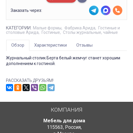
Заказать через:
КАТЕГОРИИ:
Малые формы
Фабрика Арида
Гостиные и
столовые Арида
Гостиные
Столы журнальные, чайные
Обзор
Характеристики
Отзывы
Журнальный столик Берта белый жемчуг станет хорошим
дополнением к гостиной.
РАССКАЗАТЬ ДРУЗЬЯМ!
КОМПАНИЯ
Мебель для дома
115563
,
Россия
,