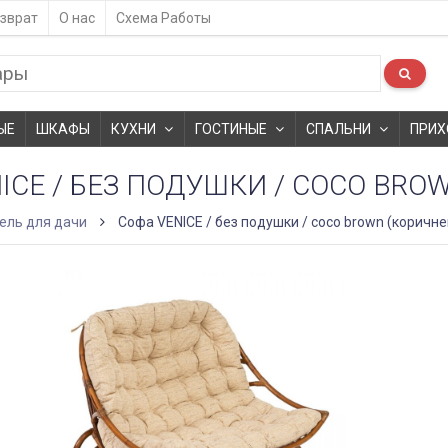
зврат
О нас
Схема Работы
ЫЕ
ШКАФЫ
КУХНИ
ГОСТИНЫЕ
СПАЛЬНИ
ПРИХ
ICE / БЕЗ ПОДУШКИ / COCO BR
ель для дачи
Софа VENICE / без подушки / coco brown (коричне