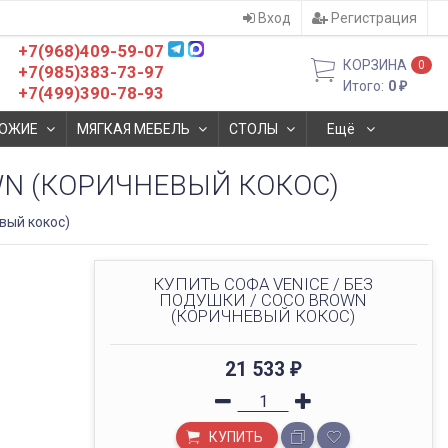
Вход
Регистрация
+7(968)409-59-07
КОРЗИНА
0
+7(985)383-73-97
Итого:
0
₽
+7(499)390-78-93
ОЖИЕ
МЯГКАЯ МЕБЕЛЬ
СТОЛЫ
Ещё
OWN (КОРИЧНЕВЫЙ КОКОС)
вый кокос)
КУПИТЬ СОФА VENICE / БЕЗ
ПОДУШКИ / COCO BROWN
(КОРИЧНЕВЫЙ КОКОС)
21 533
₽
КУПИТЬ