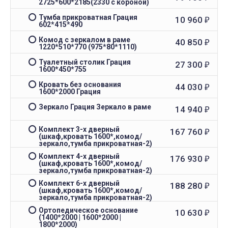
2725*600*2185(2330 с короной)
Тумба прикроватная Грация
10 960
₽
602*415*490
Комод с зеркалом в раме
40 850
₽
1220*510*770 (975*80*1110)
Туалетный столик Грация
27 300
₽
1600*450*755
Кровать без основания
44 030
₽
1600*2000 Грация
Зеркало Грация Зеркало в раме
14 940
₽
Комплект 3-х дверный
167 760
₽
(шкаф,кровать 1600*,комод/
зеркало,тумба прикроватная-2)
Комплект 4-х дверный
176 930
₽
(шкаф,кровать 1600*,комод/
зеркало,тумба прикроватная-2)
Комплект 6-х дверный
188 280
₽
(шкаф,кровать 1600*,комод/
зеркало,тумба прикроватная-2)
Ортопедическое основание
10 630
₽
(1400*2000 | 1600*2000 |
1800*2000)