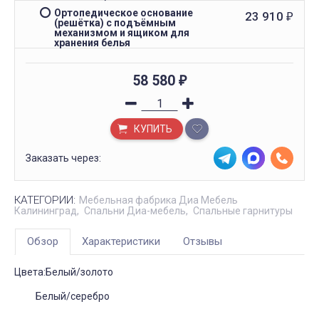
Ортопедическое основание
23 910
₽
(решётка) с подъёмным
механизмом и ящиком для
хранения белья
58 580
₽
КУПИТЬ
Заказать через:
КАТЕГОРИИ:
Мебельная фабрика Диа Мебель
Калининград
Спальни Диа-мебель
Спальные гарнитуры
Обзор
Характеристики
Отзывы
Цвета:Белый/золото
Белый/серебро