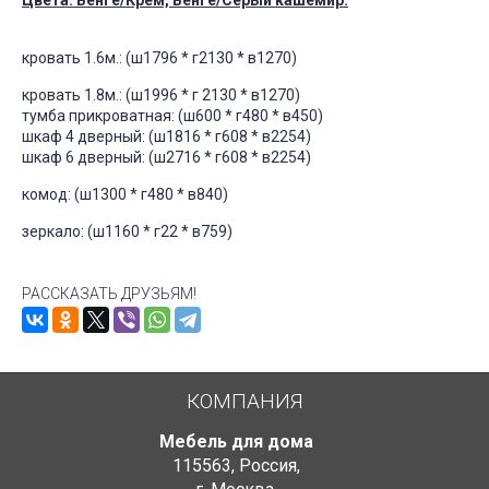
Цвета: Венге/Крем, Венге/Серый кашемир.
кровать 1.6м.: (ш1796 * г2130 * в1270)
кровать 1.8м.: (ш1996 * г 2130 * в1270)
тумба прикроватная: (ш600 * г480 * в450)
шкаф 4 дверный: (ш1816 * г608 * в2254)
шкаф 6 дверный: (ш2716 * г608 * в2254)
комод: (ш1300 * г480 * в840)
зеркало: (ш1160 * г22 * в759)
РАССКАЗАТЬ ДРУЗЬЯМ!
КОМПАНИЯ
Мебель для дома
115563
,
Россия
,