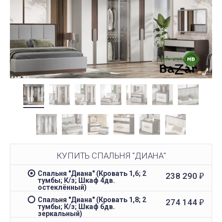
КУПИТЬ СПАЛЬНЯ "ДИАНА"
Спальня "Диана" (Кровать 1,6; 2
238 290
₽
тумбы; К/з; Шкаф 4дв.
остеклённый)
Спальня "Диана" (Кровать 1,8; 2
274 144
₽
тумбы; К/з; Шкаф 6дв.
зеркальный)