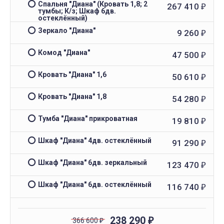
Спальня "Диана" (Кровать 1,8; 2
267 410
₽
тумбы; К/з; Шкаф 6дв.
остеклённый)
Зеркало "Диана"
9 260
₽
Комод "Диана"
47 500
₽
Кровать "Диана" 1,6
50 610
₽
Кровать "Диана" 1,8
54 280
₽
Тумба "Диана" прикроватная
19 810
₽
Шкаф "Диана" 4дв. остеклённый
91 290
₽
Шкаф "Диана" 6дв. зеркальный
123 470
₽
Шкаф "Диана" 6дв. остеклённый
116 740
₽
238 290
366 600
₽
₽