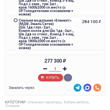
Шк.2дв со стекл., Комод 3-х ящ,
Подз.с зерк., тум.2шт.,
кров.1600х2000 сп.место (с
ОРТопедическим основанием +
ножки)
Спальня модульная «Бланкет»
284 100
₽
(МДФ, Эмаль Сатин)
(Шк.1дв.глух.-2шт.,
Компл.полок для Шк.1дв.-2шт.,
Шк.2дв со стекл., Комод 3-х ящ,
Подз.с зерк., тум.2шт.,
кров.1800х2000 сп.место (с
ОРТопедическим основанием +
ножки)
277 300
₽
КУПИТЬ
Заказать через:
КАТЕГОРИИ:
Спальные гарнитуры
Кубань мебель
Спальни